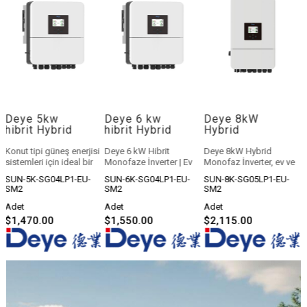
Deye 6 kw
Deye 8kW
Deye 10kW
hibrit Hybrid
Hybrid
10.000 watt
Monofaz
Inverter |
hibrit Hybrid
inverter
Monofaz
Trifaz inverter
i
Deye 6 kW Hibrit
Deye 8kW Hybrid
Yüksek Verimlilik, Düşük
Hibrit Güneş
Yüksek Voltaj
Monofaze İnverter | Ev
Monofaz İnverter
, ev ve
Maliyet: Deye 10kW
Enerjisi
W
Tipi Güneş Enerjisi
küçük ticari güneş
Hibrit İnverter!
SUN-6K-SG04LP1-EU-
SUN-8K-SG05LP1-EU-
SUN-10K-SG01HP3-EU-
İnverteri
Sistemleri İçin Akıllı
enerjisi sistemleri için
SM2
SM2
AM2
Çözüm
geliştirilmiş, batarya
uyumlu ve akıllı enerji
Adet
Adet
Adet
Güneş enerjisinden
yönetimi sunan güçlü bir
$1,550.00
$2,115.00
$3,000.00
maksimum verim alın!
hibrit inverterdir.
Deye 6 kW Hibrit
Güneşten maksimum
Monofaze İnverter,
verim almanızı
konut tipi güneş enerjisi
sağlarken, elektrik
sistemleri için yüksek
kesintilerinde
performans, esnek
sisteminizin çalışmaya
kullanım ve akıllı enerji
devam etmesine
yönetimi sunar. Hem
yardımcı olur.