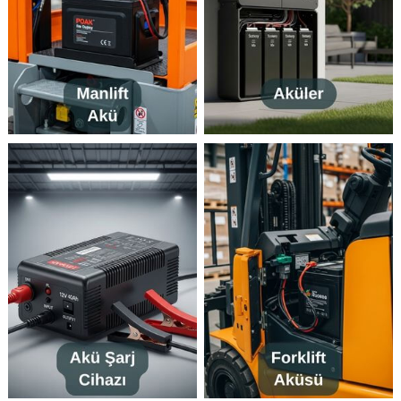
lider markalardan biridir.
en dengeli
Bu model, hem
seçeneklerden biridir.
dayanıklılığı hem de
Ne çok küçük ne
performansı ile outdoor
gereksiz büyük:
kullanıcıların en çok
Dometic CFX2 45,
tercih ettiği
kapasite ve taşınabilirlik
çözümlerden biridir.
arasında en doğru
İster uzun yol yapın,
noktada konumlanır.
ister kamp kurun, ister
karavanda yaşayın — bu
ürün ile
gıdalarınızı
güvenle saklayabilir,
içeceklerinizi her zaman
buz gibi tüketebilirsiniz.
👉 Güncel fiyat ve stok
için hemen yazın:
WhatsApp: +90 541 917
72 32