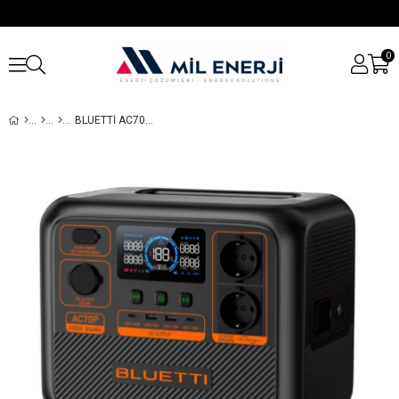
0
BLUETTI AC70P TAŞINABILIR GÜÇ KAYNAĞI │ 864WH KAPASITE - 1000W İNVERTER ÇIKIŞI