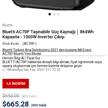
Bluetti
Bluetti AC70P Taşınabilir Güç Kaynağı │ 864Wh
Kapasite - 1000W İnverter Çıkışı
(AC70P )
Bluetti Türkiye Ana Distribütörü 2021 den bugüne Mil Enerji.
AC70P Bluetti Yeni Model
Hemen Bilgi Al / Fiyat Sor
BLUETTI AC70P hakkında detaylı bilgi almak, fiyat öğrenmek veya
sipariş oluşturmak için hemen bizimle iletişime geçin.
👉 WhatsApp'tan Yaz: 0541 917 72 32
%
4
İNDIRIM
$693.00
(KDV Dahil)
$665.28
(KDV Dahil)