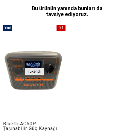
Bu ürünün yanında bunları da
tavsiye ediyoruz.
Yeni
%4
Ürün
İndirim
%4İndirim
Tükendi
Bluetti AC50P
Taşınabilir Güç Kaynağı
│ 504Wh Kapasite -