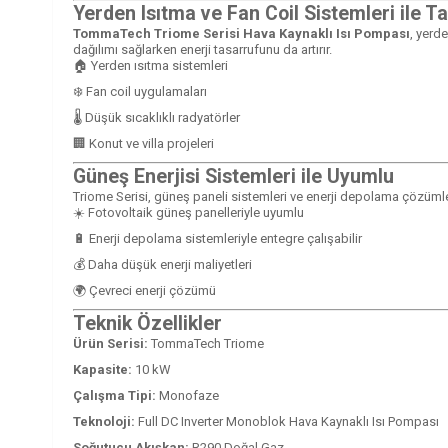
Yerden Isıtma ve Fan Coil Sistemleri ile 
TommaTech Triome Serisi Hava Kaynaklı Isı Pompası
, yerde
dağılımı sağlarken enerji tasarrufunu da artırır.
🏠 Yerden ısıtma sistemleri
❄️ Fan coil uygulamaları
🌡️ Düşük sıcaklıklı radyatörler
🏢 Konut ve villa projeleri
Güneş Enerjisi Sistemleri ile Uyumlu
Triome Serisi, güneş paneli sistemleri ve enerji depolama çözümleriy
☀️ Fotovoltaik güneş panelleriyle uyumlu
🔋 Enerji depolama sistemleriyle entegre çalışabilir
💰 Daha düşük enerji maliyetleri
🌍 Çevreci enerji çözümü
Teknik Özellikler
Ürün Serisi:
TommaTech Triome
Kapasite:
10 kW
Çalışma Tipi:
Monofaze
Teknoloji:
Full DC Inverter Monoblok Hava Kaynaklı Isı Pompası
Soğutucu Akışkan:
R290 Doğal Gaz