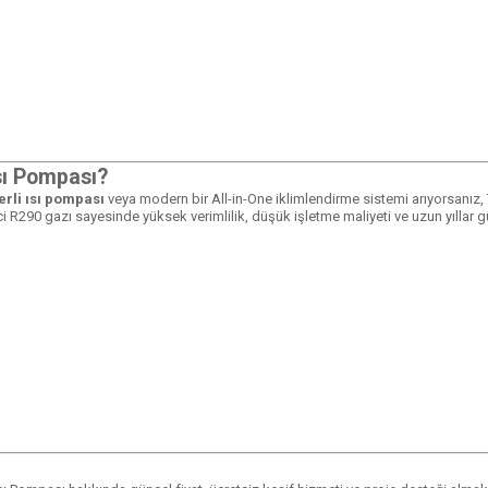
sı Pompası?
erli ısı pompası
veya modern bir All-in-One iklimlendirme sistemi arıyorsanız,
ci R290 gazı sayesinde yüksek verimlilik, düşük işletme maliyeti ve uzun yıllar gü