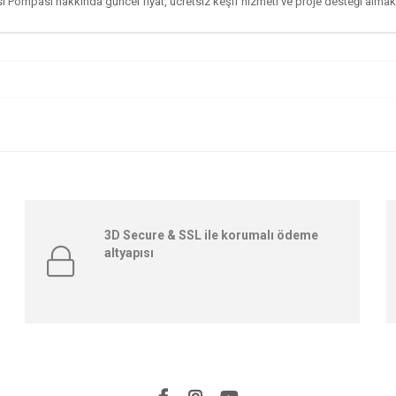
mpası hakkında güncel fiyat, ücretsiz keşif hizmeti ve proje desteği almak içi
3D Secure & SSL ile korumalı ödeme
altyapısı