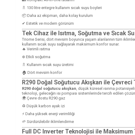
🚿 130 litre entegre kullanım sıcak suyu boyleri
📦 Daha az ekipman, daha kolay kurulum
✔ Estetik ve modern görünüm
Tek Cihaz ile Isıtma, Soğutma ve Sıcak Su
Triome Serisi, dört mevsim boyunca yaşam alanlarının tüm iklimlend
kullanım sıcak suyu sağlayarak maksimum konfor sunar.
🔥 Verimli ısıtma
❄️ Etkili soğutma
🚿 Kullanım sıcak suyu üretimi
🏠 Dört mevsim konfor
R290 Doğal Soğutucu Akışkan ile Çevreci 
R290 doğal soğutucu akışkan
, düşük küresel ısınma potansiyeli
teknoloji, geleceğin ısı pompası sistemlerinde tercih edilen çözüml
🌍 Çevre dostu R290 gaz
♻️ Düşük karbon ayak izi
⚡ Daha yüksek enerji verimliliği
🌱 Sürdürülebilir iklimlendirme
Full DC Inverter Teknolojisi ile Maksimum