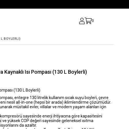
0
L BOYLERLI)
aynaklı Isı Pompası (130 L Boylerli)
pası (130 L Boylerli)
Pompası
, entegre
130 litrelik kullanım sıcak suyu boyleri
, çevre
yeni nesil
all-in-one (hepsi bir arada)
iklimlendirme çözümüdür.
arak müstakil evler, villalar ve modern yaşam alanları için
r kompresörü sayesinde enerji ihtiyacına göre kapasitesini
liği ve yüksek COP değeri sayesinde geleneksel ısıtma
yonlarını da azaltır.