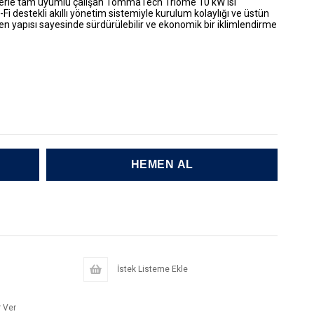
örlerle tam uyumlu çalışan
TommaTech Triome 10 kW Isı
-Fi destekli akıllı yönetim sistemiyle kurulum kolaylığı ve üstün
len yapısı sayesinde sürdürülebilir ve ekonomik bir iklimlendirme
İstek Listeme Ekle
 Ver