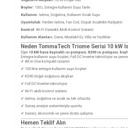
Boyler:
130 L Entegre Kullanım Suyu Tankı
Kullanım:
Isıtma, Soğutma, Kullanım Sıcak Suyu
Uyumluluk:
Yerden Isıtma, Fan Coil, Düşük Sıcaklıklı Radyatör
Kontrol:
Wi-Fi Destekli Akıllı Kontrol Sistemi
Kullanım Alanları:
Daire, Müstakil Ev, Villa ve Yazlıklar
Neden TommaTech Triome Serisi 10 kW I
Eğer
10 kW hava kaynaklı ısı pompası
,
R290 ısı pompası
,
boyl
Entegre kullanım suyu boyleri, Full DC Inverter teknolojisi ve çevre
✔ All-in-One kompakt tasarım
✔ 130 litre entegre kullanım suyu boyleri
✔ R290 doğal soğutucu akışkan
✔ Full DC Inverter teknolojisi
✔ Wi-Fi akıllı kontrol sistemi
✔ Isıtma, soğutma ve sıcak su tek cihazda
✔ Güneş enerjisi sistemleriyle uyumlu
✔ Sessiz, ekonomik ve çevre dostu çalışma
Hemen Teklif Alın