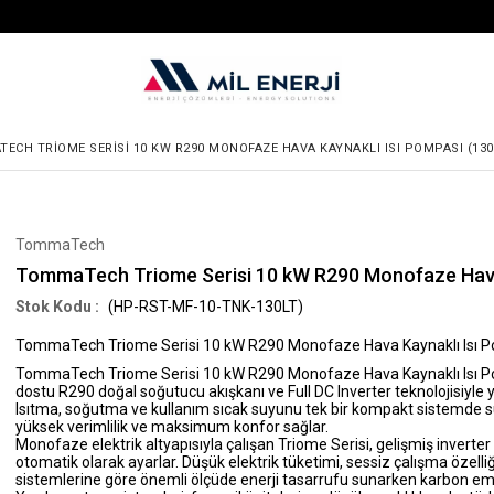
ECH TRIOME SERISI 10 KW R290 MONOFAZE HAVA KAYNAKLI ISI POMPASI (130 
TommaTech
TommaTech Triome Serisi 10 kW R290 Monofaze Hava K
(HP-RST-MF-10-TNK-130LT)
TommaTech Triome Serisi 10 kW R290 Monofaze Hava Kaynaklı Isı Pom
TommaTech Triome Serisi 10 kW R290 Monofaze Hava Kaynaklı Isı 
dostu
R290 doğal soğutucu akışkanı
ve Full DC Inverter teknolojisiyle 
Isıtma, soğutma ve kullanım sıcak suyunu tek bir kompakt sistemde sun
yüksek verimlilik ve maksimum konfor sağlar.
Monofaze elektrik altyapısıyla çalışan Triome Serisi, gelişmiş inverte
otomatik olarak ayarlar. Düşük elektrik tüketimi, sessiz çalışma özel
sistemlerine göre önemli ölçüde enerji tasarrufu sunarken karbon emis