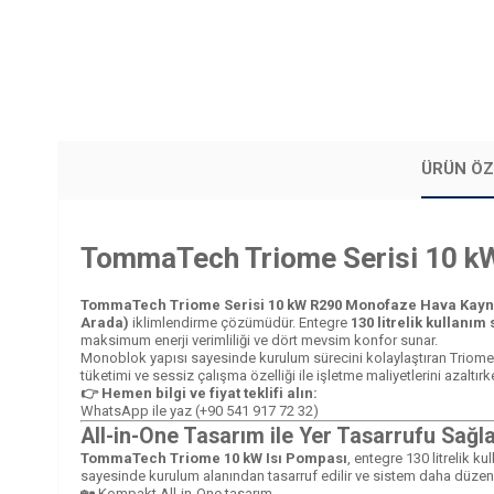
ÜRÜN ÖZ
TommaTech Triome Serisi 10 kW
TommaTech Triome Serisi 10 kW R290 Monofaze Hava Kayna
Arada)
iklimlendirme çözümüdür. Entegre
130 litrelik kullanım
maksimum enerji verimliliği ve dört mevsim konfor sunar.
Monoblok yapısı sayesinde kurulum sürecini kolaylaştıran Triome Se
tüketimi ve sessiz çalışma özelliği ile işletme maliyetlerini azaltır
👉 Hemen bilgi ve fiyat teklifi alın:
WhatsApp ile yaz (+90 541 917 72 32)
All-in-One Tasarım ile Yer Tasarrufu Sağl
TommaTech Triome 10 kW Isı Pompası
, entegre 130 litrelik k
sayesinde kurulum alanından tasarruf edilir ve sistem daha düzenl
🏡 Kompakt All-in-One tasarım