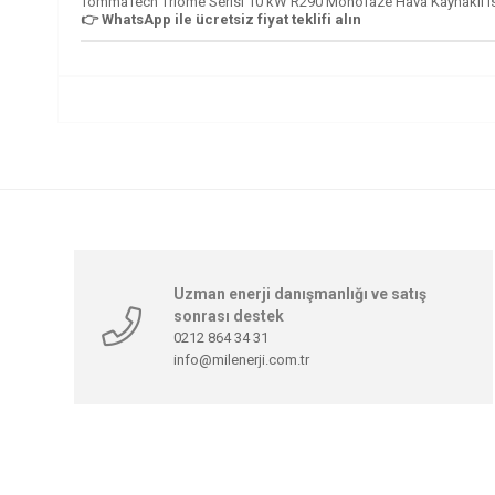
TommaTech Triome Serisi 10 kW R290 Monofaze Hava Kaynaklı Isı Po
👉 WhatsApp ile ücretsiz fiyat teklifi alın
Uzman enerji danışmanlığı ve satış
sonrası destek
0212 864 34 31
info@milenerji.com.tr