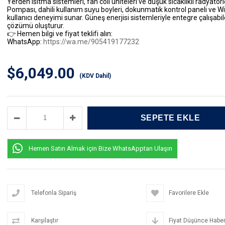
Yerden ısıtma sistemleri, fan coil üniteleri ve düşük sıcaklıklı radyat
Pompası
, dahili kullanım suyu boyleri, dokunmatik kontrol paneli ve Wi
kullanıcı deneyimi sunar. Güneş enerjisi sistemleriyle entegre çalışabi
çözümü oluşturur.
👉 Hemen bilgi ve fiyat teklifi alın:
WhatsApp:
https://wa.me/905419177232
$6,049.00
(KDV Dahil)
Hemen Satın Almak için Bize WhatsApptan Ulaşın
Telefonla Sipariş
Favorilere Ekle
Karşılaştır
Fiyat Düşünce Haber