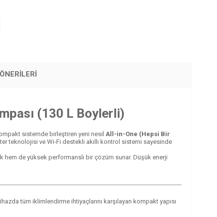
ÖNERILERI
pası (130 L Boylerli)
 kompakt sistemde birleştiren yeni nesil
All-in-One (Hepsi Bir
rter teknolojisi ve Wi-Fi destekli akıllı kontrol sistemi sayesinde
etik hem de yüksek performanslı bir çözüm sunar. Düşük enerji
k cihazda tüm iklimlendirme ihtiyaçlarını karşılayan kompakt yapısı