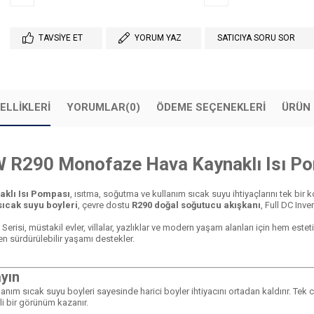
TAVSIYE ET
YORUM YAZ
SATICIYA SORU SOR
ELLIKLERI
YORUMLAR
(0)
ÖDEME SEÇENEKLERI
ÜRÜN 
 R290 Monofaze Hava Kaynaklı Isı Pom
klı Isı Pompası
, ısıtma, soğutma ve kullanım sıcak suyu ihtiyaçlarını tek bir
 sıcak suyu boyleri
, çevre dostu
R290 doğal soğutucu akışkanı
, Full DC Inve
risi, müstakil evler, villalar, yazlıklar ve modern yaşam alanları için hem est
ken sürdürülebilir yaşamı destekler.
ayın
ullanım sıcak suyu boyleri sayesinde harici boyler ihtiyacını ortadan kaldırır. Te
i bir görünüm kazanır.