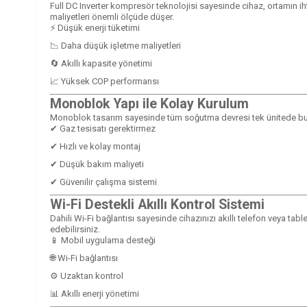
Full DC Inverter kompresör teknolojisi sayesinde cihaz, ortamın ih
maliyetleri önemli ölçüde düşer.
⚡ Düşük enerji tüketimi
📉 Daha düşük işletme maliyetleri
🔄 Akıllı kapasite yönetimi
📈 Yüksek COP performansı
Monoblok Yapı ile Kolay Kurulum
Monoblok tasarım sayesinde tüm soğutma devresi tek ünitede bulunu
✔ Gaz tesisatı gerektirmez
✔ Hızlı ve kolay montaj
✔ Düşük bakım maliyeti
✔ Güvenilir çalışma sistemi
Wi-Fi Destekli Akıllı Kontrol Sistemi
Dahili Wi-Fi bağlantısı sayesinde cihazınızı akıllı telefon veya table
edebilirsiniz.
📱 Mobil uygulama desteği
🌐 Wi-Fi bağlantısı
⚙️ Uzaktan kontrol
📊 Akıllı enerji yönetimi