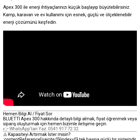
Apex 300 ile enerji ihtiyaçlarınızı küçük başlayıp büyütebilirsiniz.
Kamp, karavan ve ev kullanımı için esnek, güçlü ve ölçeklenebilir
enerji çözümünü keşfedin.
Hemen Bilgi Al / Fiyat Sor
BLUETTI Apex 300 hakkında detaylı bilgi almak, fiyat öğrenmek veya
sipariş oluşturmak için hemen bizimle iletişime geçin.
👉 WhatsApp'tan Yaz: 0541 917 72 32
⚠️ Kapasiteyi Artırmak İster misin?
:contentReference[oaicite:0]{index=0} tek başına güçlü bir sistemdir.