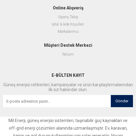
Online Alışveriş
Sipariş Takip
İptal & İade Koşulları
Markalarımız
Müşteri Destek Merkezi
İletişim
E-BÜLTEN KAYIT
Güneş enerjisi rehberleri, kampanyalar ve ürün karşılaştırmalarından
ilk siz haberdar olun.
Gönder
Mil Enerji, güneş enerjisi sistemleri, taşınabilir güç kaynakları ve
off-grid enerji çözümleri alanında uzmanlaşmıştır. Ev, karavan,
kamp ve acil durum kullanımları için solar jeneratör, lityum