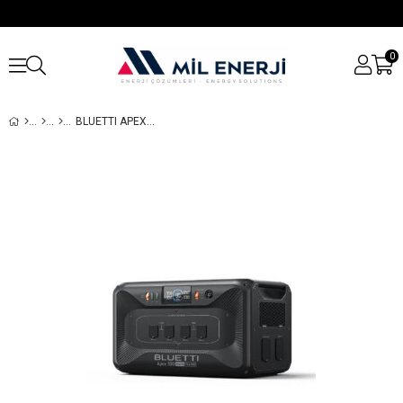
0
BLUETTI APEX 300 TAŞINABILIR GÜÇ İSTASYONU – 3000W İNVERTERLI, LIFEPO₄ BATARYALI, GÜNEŞ ENERJISI UYUMLU