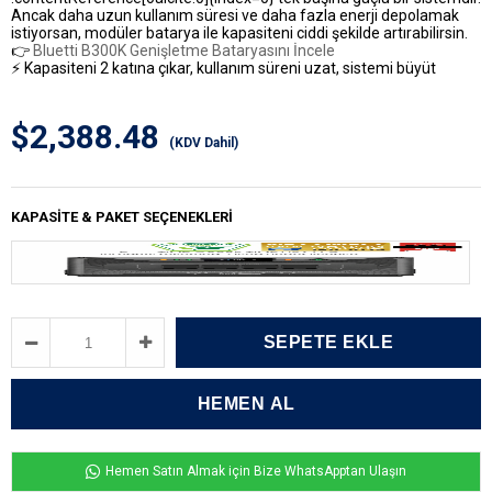
Ancak daha uzun kullanım süresi ve daha fazla enerji depolamak
istiyorsan, modüler batarya ile kapasiteni ciddi şekilde artırabilirsin.
👉
Bluetti B300K Genişletme Bataryasını İncele
⚡ Kapasiteni 2 katına çıkar, kullanım süreni uzat, sistemi büyüt
$2,388.48
(KDV Dahil)
KAPASITE & PAKET SEÇENEKLERI
Hemen Satın Almak için Bize WhatsApptan Ulaşın