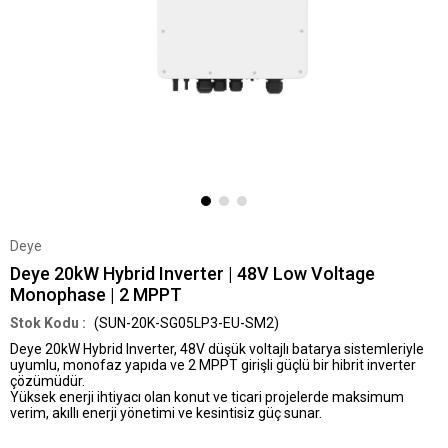
Deye
Deye 20kW Hybrid Inverter | 48V Low Voltage
Monophase | 2 MPPT
(SUN-20K-SG05LP3-EU-SM2)
Deye 20kW Hybrid Inverter
, 48V düşük voltajlı batarya sistemleriyle
uyumlu,
monofaz
yapıda ve
2 MPPT girişli
güçlü bir hibrit inverter
çözümüdür.
Yüksek enerji ihtiyacı olan konut ve ticari projelerde
maksimum
verim
,
akıllı enerji yönetimi
ve
kesintisiz güç
sunar.