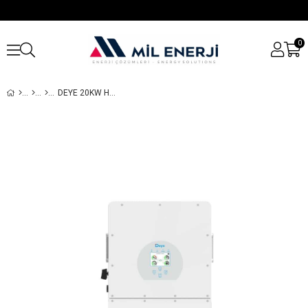
0
DEYE 20KW HYBRID INVERTER | 48V LOW VOLTAGE MONOPHASE | 2 MPPT