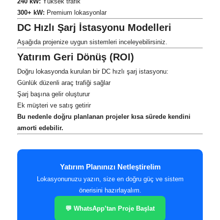
240 kW:
Yüksek trafik
300+ kW:
Premium lokasyonlar
DC Hızlı Şarj İstasyonu Modelleri
Aşağıda projenize uygun sistemleri inceleyebilirsiniz.
Yatırım Geri Dönüş (ROI)
Doğru lokasyonda kurulan bir DC hızlı şarj istasyonu:
Günlük düzenli araç trafiği sağlar
Şarj başına gelir oluşturur
Ek müşteri ve satış getirir
Bu nedenle doğru planlanan projeler kısa sürede kendini
amorti edebilir.
Yatırım Planınızı Netleştirelim
Lokasyonunuzu yazın, size en doğru güç ve sistem
önerisini hazırlayalım.
💬 WhatsApp’tan Proje Başlat