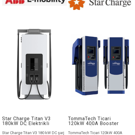
istasyonları, işyerleri ve filo
sunar.
Star Charge DC şarj istasyonu
,
operasyonları gibi çeşitli uygulamalar
otoyol tesisleri, AVM’ler, akaryakıt
için uygun hale getirir. ABB Terra şarj
istasyonları ve filo işletmeleri için
cihazları sağlam tasarımları, çeşitli
ideal yatırım çözümüdür.
elektrikli araç modelleriyle
uyumlulukları ve uzaktan izleme ve
yönetim gibi gelişmiş özellikleriyle
biliniyor.
Star Charge Titan V3
TommaTech Ticari
180kW DC Elektrikli
120kW 400A Booster
Araç Şarj Ünitesi
Araç Şarj İstasyonu
Star Charge Titan V3 180 kW DC şarj
TommaTech Ticari 120kW 400A