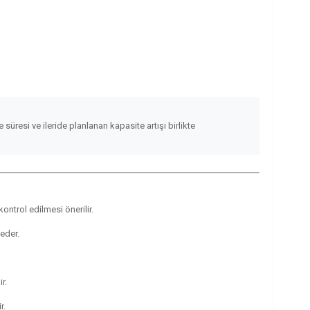
süresi ve ileride planlanan kapasite artışı birlikte
ontrol edilmesi önerilir.
eder.
r.
r.