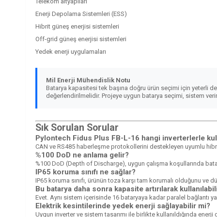
Telekom altyapıları
Enerji Depolama Sistemleri (ESS)
Hibrit güneş enerjisi sistemleri
Off-grid güneş enerjisi sistemleri
Yedek enerji uygulamaları
Mil Enerji Mühendislik Notu
Batarya kapasitesi tek başına doğru ürün seçimi için yeterli değ
değerlendirilmelidir. Projeye uygun batarya seçimi, sistem veri
Sık Sorulan Sorular
Pylontech Fidus Plus FB-L-16 hangi inverterlerle kull
CAN ve RS485 haberleşme protokollerini destekleyen uyumlu hibrit ve
%100 DoD ne anlama gelir?
%100 DoD (Depth of Discharge), uygun çalışma koşullarında batarya
IP65 koruma sınıfı ne sağlar?
IP65 koruma sınıfı, ürünün toza karşı tam korumalı olduğunu ve düş
Bu batarya daha sonra kapasite artırılarak kullanılabil
Evet. Aynı sistem içerisinde 16 bataryaya kadar paralel bağlantı yap
Elektrik kesintilerinde yedek enerji sağlayabilir mi?
Uygun inverter ve sistem tasarımı ile birlikte kullanıldığında ener