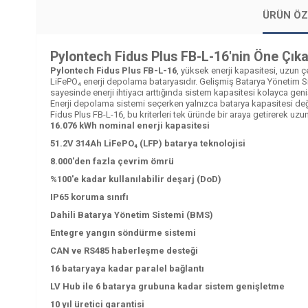
ÜRÜN ÖZ
Pylontech Fidus Plus FB-L-16'nin Öne Çıkan
Pylontech Fidus Plus FB-L-16
, yüksek enerji kapasitesi, uzun ç
LiFePO₄ enerji depolama bataryasıdır. Gelişmiş Batarya Yönetim Si
sayesinde enerji ihtiyacı arttığında sistem kapasitesi kolayca genişl
Enerji depolama sistemi seçerken yalnızca batarya kapasitesi değil;
Fidus Plus FB-L-16, bu kriterleri tek üründe bir araya getirerek uzu
16.076 kWh nominal enerji kapasitesi
51.2V 314Ah LiFePO₄ (LFP) batarya teknolojisi
8.000'den fazla çevrim ömrü
%100'e kadar kullanılabilir deşarj (DoD)
IP65 koruma sınıfı
Dahili Batarya Yönetim Sistemi (BMS)
Entegre yangın söndürme sistemi
CAN ve RS485 haberleşme desteği
16 bataryaya kadar paralel bağlantı
LV Hub ile 6 batarya grubuna kadar sistem genişletme
10 yıl üretici garantisi