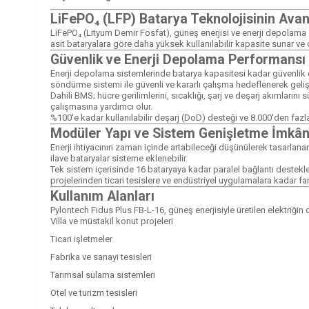
LiFePO₄ (LFP) Batarya Teknolojisinin Avant
LiFePO₄ (Lityum Demir Fosfat), güneş enerjisi ve enerji depolama s
asit bataryalara göre daha yüksek kullanılabilir kapasite sunar ve
Güvenlik ve Enerji Depolama Performansı
Enerji depolama sistemlerinde batarya kapasitesi kadar güvenlik d
söndürme sistemi ile güvenli ve kararlı çalışma hedeflenerek gelişti
Dahili BMS; hücre gerilimlerini, sıcaklığı, şarj ve deşarj akımlarını
çalışmasına yardımcı olur.
%100'e kadar kullanılabilir deşarj (DoD) desteği ve 8.000'den fazla
Modüler Yapı ve Sistem Genişletme İmkân
Enerji ihtiyacının zaman içinde artabileceği düşünülerek tasarlana
ilave bataryalar sisteme eklenebilir.
Tek sistem içerisinde 16 bataryaya kadar paralel bağlantı destekle
projelerinden ticari tesislere ve endüstriyel uygulamalara kadar f
Kullanım Alanları
Pylontech Fidus Plus FB-L-16, güneş enerjisiyle üretilen elektriğin
Villa ve müstakil konut projeleri
Ticari işletmeler
Fabrika ve sanayi tesisleri
Tarımsal sulama sistemleri
Otel ve turizm tesisleri