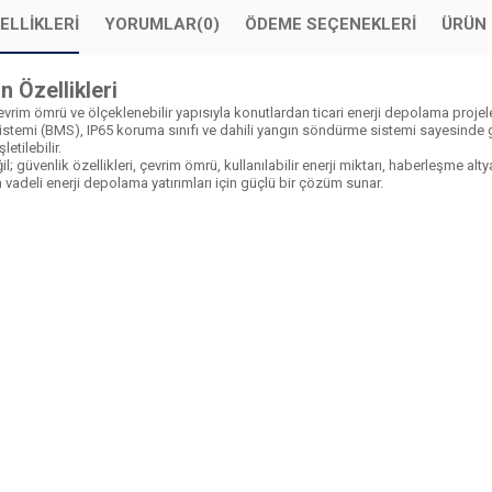
ELLIKLERI
YORUMLAR
(0)
ÖDEME SEÇENEKLERI
ÜRÜN 
 Özellikleri
evrim ömrü ve ölçeklenebilir yapısıyla konutlardan ticari enerji depolama projel
stemi (BMS), IP65 koruma sınıfı ve dahili yangın söndürme sistemi sayesinde gü
etilebilir.
 güvenlik özellikleri, çevrim ömrü, kullanılabilir enerji miktarı, haberleşme alt
n vadeli enerji depolama yatırımları için güçlü bir çözüm sunar.