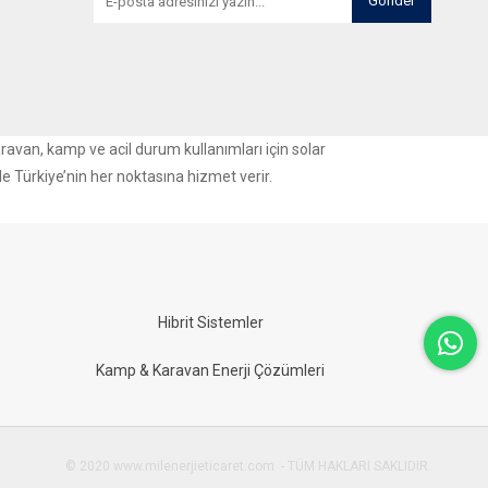
Gönder
aravan, kamp ve acil durum kullanımları için solar
le Türkiye’nin her noktasına hizmet verir.
Hibrit Sistemler
Kamp & Karavan Enerji Çözümleri
© 2020 www.milenerjieticaret.com - TÜM HAKLARI SAKLIDIR.