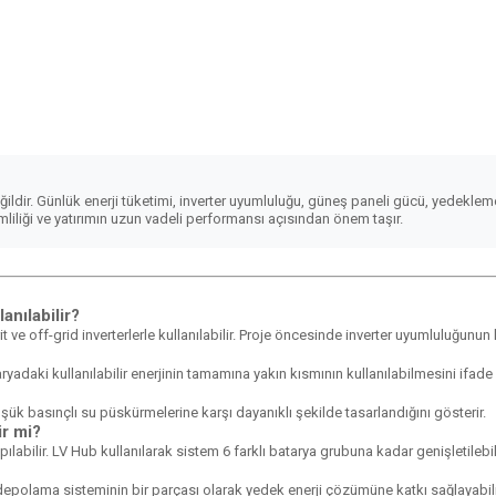
ildir. Günlük enerji tüketimi, inverter uyumluluğu, güneş paneli gücü, yedekleme 
mliliği ve yatırımın uzun vadeli performansı açısından önem taşır.
anılabilir?
 off-grid inverterlerle kullanılabilir. Proje öncesinde inverter uyumluluğunun k
daki kullanılabilir enerjinin tamamına yakın kısmının kullanılabilmesini ifade 
ük basınçlı su püskürmelerine karşı dayanıklı şekilde tasarlandığını gösterir.
ir mi?
ılabilir. LV Hub kullanılarak sistem 6 farklı batarya grubuna kadar genişletilebili
ji depolama sisteminin bir parçası olarak yedek enerji çözümüne katkı sağlayabili