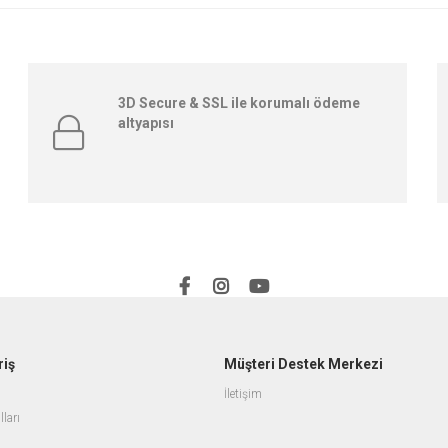
3D Secure & SSL ile korumalı ödeme
altyapısı
riş
Müşteri Destek Merkezi
İletişim
lları