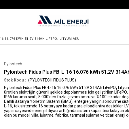
16 16.076 KWH 51.2V 314AH LIFEPO₄ LITYUM AKÜ
Pylontech
Pylontech Fidus Plus FB-L-16 16.076 kWh 51.2V 314A
(PYLONTECH FIDUS PLUS)
Pylontech Fidus Plus FB-L-16 16.076 kWh 51.2V 314Ah LiFePO₄ Lityu
üretilen elektriğin güvenli şekilde depolanması için geliştirilen LiFePO
IP65 koruma sınıfı, 8.000'den fazla çevrim ömrü ve %100'e kadar deşa
Dahili Batarya Yönetim Sistemi (BMS), entegre yangın söndürme sist
L-16, tek sistemde 16 bataryaya kadar paralel bağlantıyı destekler. LV 
yapısı sayesinde enerji ihtiyacı arttığında sistem kapasitesi kolayca ölç
olan bu model; villa, işletme, fabrika, tarımsal sulama ve ticari enerji de