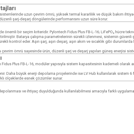
ajları
istemlerinde uzun çevrim ömrü, yüksek termal kararlılık ve düşük bakım ihtiyacı 
 düzenli şarj-deşarj döngülerinde performansını uzun süre korur.
e önemli bir seçim kriteridir. Pylontech Fidus Plus FB-L-16; LiFePO₄ hücre tekn
rilmiştir. Batarya çalışma parametrelerinin sürekli izlenmesi, sistemin güvenli ş
 sürekli kontrol eder. Aşırı şarj, aşırı deşarj, aşırı akım ve sıcaklık gibi duruml
 çevrim ömrü sayesinde ürün, düzenli şarj ve deşarj yapılan güneş enerjisi siste
ı
n Fidus Plus FB-L-16, modüler yapısıyla sistem kapasitesinin kademeli olarak art
nir. Daha büyük enerji depolama projelerinde ise LV Hub kullanılarak sistem 6 fa
arklı ölçeklerde esnek çözümler sunar.
 depolanması ve ihtiyaç duyulduğunda kullanılabilmesi amacıyla farklı uygulamala