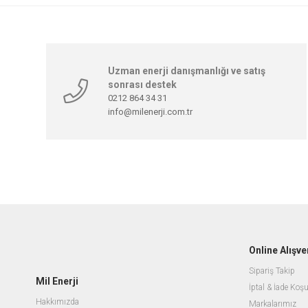
Uzman enerji danışmanlığı ve satış
sonrası destek
0212 864 34 31
info@milenerji.com.tr
Online Alışve
Sipariş Takip
Mil Enerji
İptal & İade Koşu
Hakkımızda
Markalarımız