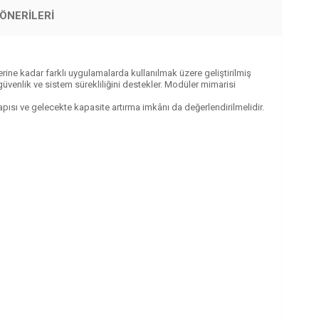
ÖNERILERI
erine kadar farklı uygulamalarda kullanılmak üzere geliştirilmiş
venlik ve sistem sürekliliğini destekler. Modüler mimarisi
yapısı ve gelecekte kapasite artırma imkânı da değerlendirilmelidir.