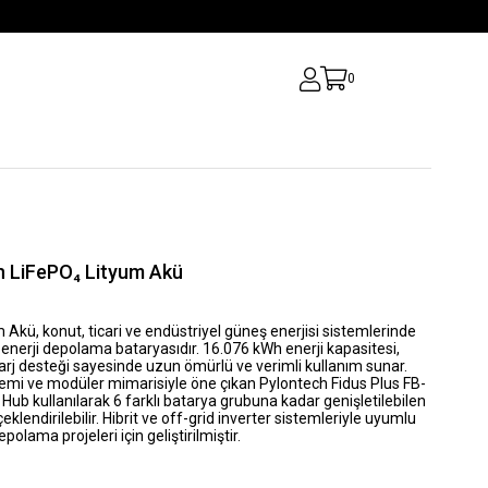
0
h LiFePO₄ Lityum Akü
m Akü
, konut, ticari ve endüstriyel güneş enerjisi sistemlerinde
₄ enerji depolama bataryasıdır. 16.076 kWh enerji kapasitesi,
rj desteği sayesinde uzun ömürlü ve verimli kullanım sunar.
emi ve modüler mimarisiyle öne çıkan Pylontech Fidus Plus FB-
Hub kullanılarak 6 farklı batarya grubuna kadar genişletilebilen
eklendirilebilir. Hibrit ve off-grid inverter sistemleriyle uyumlu
polama projeleri için geliştirilmiştir.