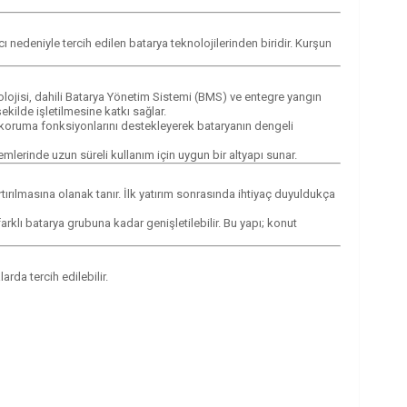
nedeniyle tercih edilen batarya teknolojilerinden biridir. Kurşun
olojisi, dahili Batarya Yönetim Sistemi (BMS) ve entegre yangın
ekilde işletilmesine katkı sağlar.
arda koruma fonksiyonlarını destekleyerek bataryanın dengeli
mlerinde uzun süreli kullanım için uygun bir altyapı sunar.
ırılmasına olanak tanır. İlk yatırım sonrasında ihtiyaç duyuldukça
rklı batarya grubuna kadar genişletilebilir. Bu yapı; konut
rda tercih edilebilir.