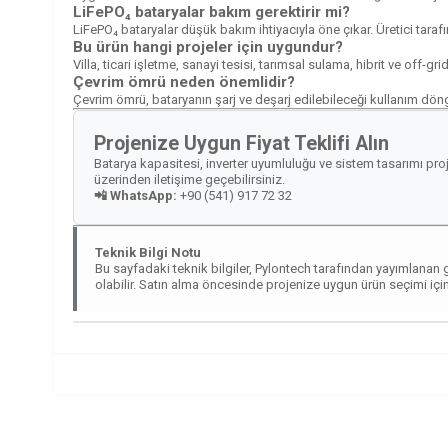
LiFePO₄ bataryalar bakım gerektirir mi?
LiFePO₄ bataryalar düşük bakım ihtiyacıyla öne çıkar. Üretici tarafı
Bu ürün hangi projeler için uygundur?
Villa, ticari işletme, sanayi tesisi, tarımsal sulama, hibrit ve off-gr
Çevrim ömrü neden önemlidir?
Çevrim ömrü, bataryanın şarj ve deşarj edilebileceği kullanım dön
Projenize Uygun Fiyat Teklifi Alın
Batarya kapasitesi, inverter uyumluluğu ve sistem tasarımı proj
üzerinden iletişime geçebilirsiniz.
📲 WhatsApp:
+90 (541) 917 72 32
Teknik Bilgi Notu
Bu sayfadaki teknik bilgiler, Pylontech tarafından yayımlanan 
olabilir. Satın alma öncesinde projenize uygun ürün seçimi için