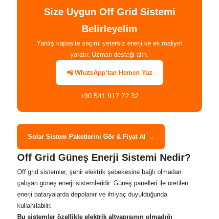
Size Uygun Off Grid Sistemi
Belirleyelim
Yanlış kapasite seçimi yetersiz enerji ve ek maliyet
yaratır. Uzman desteği alın.
📲 WhatsApp’tan Hemen Yaz
+90 541 917 72 32
Solar Sistem Paketlerini Gör & Fiyat Al →
Off Grid Güneş Enerji Sistemi Nedir?
Off grid sistemler, şehir elektrik şebekesine bağlı olmadan
çalışan güneş enerji sistemleridir. Güneş panelleri ile üretilen
enerji bataryalarda depolanır ve ihtiyaç duyulduğunda
kullanılabilir.
Bu sistemler özellikle elektrik altyapısının olmadığı