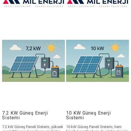
⚡ İncelediğiniz paket
⚡ İncelediğiniz paket
klasik bir sistemdir.
klasik bir sistemdir.
Daha yeni nesil, taşınabilir
Daha yeni nesil, taşınabilir
ve pratik çözümler için
ve pratik çözümler için
mobil enerji sistemlerimizi
mobil enerji sistemlerimizi
inceleyebilirsiniz:
inceleyebilirsiniz:
👉
Mobil Solar Jeneratör
👉
Mobil Solar Jeneratör
Çözümlerini İncele
Çözümlerini İncele
✔️ Taşınabilir kullanım
✔️ Taşınabilir kullanım
✔️ Kurulumsuz hazır sistem
✔️ Kurulumsuz hazır sistem
✔️ Güncel teknoloji ve yüksek
✔️ Güncel teknoloji ve yüksek
verim
verim
WhatsApp ile Hemen
WhatsApp ile Hemen
Bilgi Al
Bilgi Al
7.2 KW Güneş Enerji
10 KW Güneş Enerji
Sistemi
Sistemi
7.2 kW Güneş Paneli Sistemi
, yüksek
10 kW Güneş Paneli Sistemi
, hem