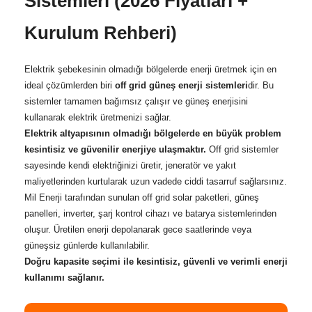
Sistemleri (2026 Fiyatları +
👉
Mobinerji 1500W
✔️ Yüksek güç kapasitesi
Taşınabilir Güç Kaynağı +
✔️ Akıllı enerji yönetimi
400W Katlanabilir Güneş
Kurulum Rehberi)
✔️ Ticari ve profesyonel
Paneli
kullanım uyumu
✔️ Daha yüksek kapasite
✔️ Daha hızlı şarj
Elektrik şebekesinin olmadığı bölgelerde enerji üretmek için en
WhatsApp ile
✔️ Güncel stok ve destek
Profesyonel
ideal çözümlerden biri
off grid güneş enerji sistemleri
dir. Bu
avantajı
Danışmanlık Al
sistemler tamamen bağımsız çalışır ve güneş enerjisini
kullanarak elektrik üretmenizi sağlar.
WhatsApp ile Hemen
Bilgi Al
Elektrik altyapısının olmadığı bölgelerde en büyük problem
kesintisiz ve güvenilir enerjiye ulaşmaktır.
Off grid sistemler
sayesinde kendi elektriğinizi üretir, jeneratör ve yakıt
maliyetlerinden kurtularak uzun vadede ciddi tasarruf sağlarsınız.
Mil Enerji tarafından sunulan off grid solar paketleri, güneş
panelleri, inverter, şarj kontrol cihazı ve batarya sistemlerinden
oluşur. Üretilen enerji depolanarak gece saatlerinde veya
güneşsiz günlerde kullanılabilir.
Doğru kapasite seçimi ile kesintisiz, güvenli ve verimli enerji
kullanımı sağlanır.