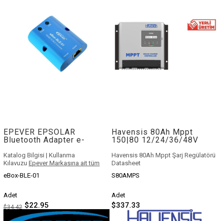
EPEVER EPSOLAR
Havensis 80Ah Mppt
Bluetooth Adapter e-
150|80 12/24/36/48V
Box-BLE-01
Solar Şarj Regülatörü
Katalog Bilgisi
|
Kullanma
Havensis 80Ah Mppt Şarj Regülatörü
Kılavuzu
Epever Markasına ait tüm
Datasheet
modellerle uyumludur.
eBox-BLE-01
S80AMPS
Adet
Adet
$22.95
$337.33
$34.42