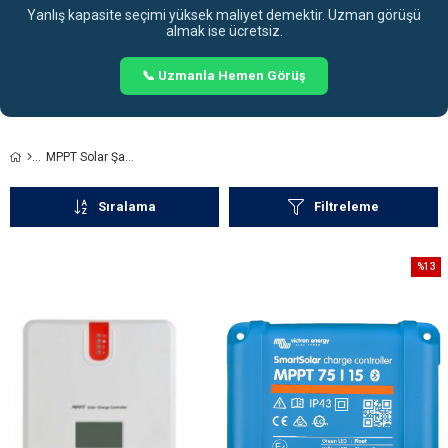
Yanlış kapasite seçimi yüksek maliyet demektir. Uzman görüşü
almak ise ücretsiz.
📞 Uzmanla Hemen Görüş
MPPT Solar Şarj Regülatörü
Sıralama
Filtreleme
%13
İndirim
%13İnd