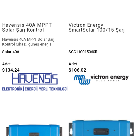
Havensis 40A MPPT
Victron Energy
Solar Şarj Kontrol
SmartSolar 100/15 Şarj
Cihazı
Regülatörü MPPT
12/24V
Havensis 40A MPPT Solar Şarj
Kontrol Cihazı
, güneş enerjisi
sistemlerinde yüksek verimlilik ve
Solar-40A
SCC110015060R
güvenli şarj yönetimi sunar. %99’a
varan MPPT verimliliğiyle dikkat çeken
bu cihaz,
yerli üretim avantajı
, uygun
Adet
Adet
fiyatı ve Mil Enerji güvencesiyle öne
$134.24
$106.02
çıkıyor. Güneş enerjisi sisteminizde
kontrolü ele alın!