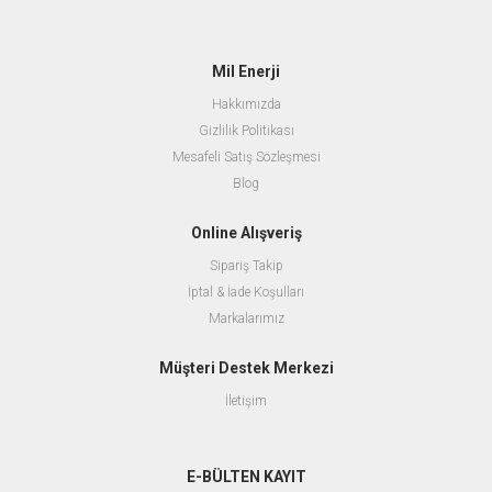
Mil Enerji
Hakkımızda
Gizlilik Politikası
Mesafeli Satış Sözleşmesi
Blog
Online Alışveriş
Sipariş Takip
İptal & İade Koşulları
Markalarımız
Müşteri Destek Merkezi
İletişim
E-BÜLTEN KAYIT