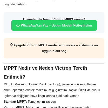
doğrudan artırır.
Sistemin için hangi Victron MPPT uygun?
👉 WhatsApp’tan Yaz – Uygun Modeli Netleştirelim
👇 Aşağıda Victron MPPT modellerini incele – sistemine en
uygun olanı seç
MPPT Nedir ve Neden Victron Tercih
Edilmeli?
MPPT (Maximum Power Point Tracking), panelden gelen voltaj ve
akımı optimize ederek maksimum güç üretimi sağlar. Özellikle düşük
ışıkta ve değişken hava koşullarında ciddi fark yaratır.
Standart MPPT:
Temel optimizasyon
Victron MPPT:
Maksimum verim + akıllı kontrol + uzun ömür