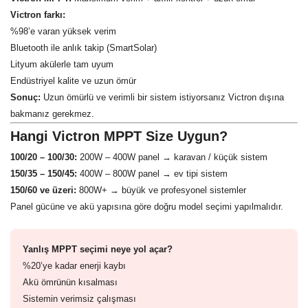
Victron farkı:
%98’e varan yüksek verim
Bluetooth ile anlık takip (SmartSolar)
Lityum akülerle tam uyum
Endüstriyel kalite ve uzun ömür
Sonuç:
Uzun ömürlü ve verimli bir sistem istiyorsanız Victron dışına
bakmanız gerekmez.
Hangi Victron MPPT Size Uygun?
100/20 – 100/30:
200W – 400W panel → karavan / küçük sistem
150/35 – 150/45:
400W – 800W panel → ev tipi sistem
150/60 ve üzeri:
800W+ → büyük ve profesyonel sistemler
Panel gücüne ve akü yapısına göre doğru model seçimi yapılmalıdır.
Yanlış MPPT seçimi neye yol açar?
%20’ye kadar enerji kaybı
Akü ömrünün kısalması
Sistemin verimsiz çalışması