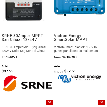
SRNE 30Amper MPPT
Victron Energy
Şarj Cihazı 12/24V
SmartSolar MPPT
Solar Şarj Kontrol
75/15 Şarj Kontrol
Cihazı
Cihazı
SRNE 30Amper MPPT Şarj Cihazı
Victron SmartSolar MPPT 75/15
,
12/24V Solar Şarj Kontrol Cihazı
güneş panellerinden maksimum
verim almak isteyenler için
SRNE30AH
SCC075015060R
geliştirilmiş profesyonel bir
MPPT
şarj kontrol cihazıdır
. 15A şarj
kapasitesi, %98 verimlilik oranı ve
Adet
Adet
dahili Bluetooth özelliği sayesinde
$97.53
$82.61
$95.23
solar enerji sisteminizi akıllı ve verimli
hale getirir.
Kompakt tasarımı ile karavan, tekne
ve off-grid sistemler için ideal olan
bu cihaz,
VictronConnect mobil
uygulaması
ile anlık izleme ve kontrol
imkanı sunar.
Mil Enerji güvencesi ve
avantajlı fiyat seçenekleri
ile hemen
%9
%9
sahip olun.