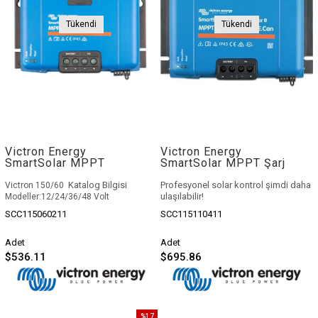
Tükendi
Tükendi
Victron Energy
Victron Energy
SmartSolar MPPT
SmartSolar MPPT Şarj
150/60 Şarj Kontrol
Regülatörü 150/100-Tr
Cihazı
VE.Can
Katalog Bilgisi
Profesyonel solar kontrol şimdi daha
Victron 150/60
ulaşılabilir!
Modeller
:
12/24/36/48 Volt
Victron SmartSolar MPPT 150/100;
SCC115060211
SCC115110411
yüksek voltaj ve 100A şarj
kapasitesiyle büyük ölçekli sistemler
için özel olarak tasarlanmıştır. Dahili
Adet
Adet
Bluetooth ile mobil izleme kolaylığı
$536.11
$695.86
sunan bu güçlü cihaz,
şimdi Mil
Enerji’de resmi garantili ve avantajlı
fiyatlarla satışta!
%17