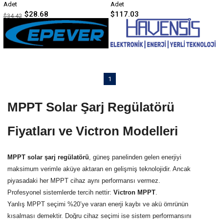
çıkan güvenilir bir çözümdür. MPPT
Adet
Adet
teknolojisiyle daha fazla enerji
$28.68
$117.03
$34.42
kazanımı sağlayarak sistem
verimliliğini artırır.
1
MPPT Solar Şarj Regülatörü
Fiyatları ve Victron Modelleri
MPPT solar şarj regülatörü
, güneş panelinden gelen enerjiyi
maksimum verimle aküye aktaran en gelişmiş teknolojidir. Ancak
piyasadaki her MPPT cihaz aynı performansı vermez.
Profesyonel sistemlerde tercih nettir:
Victron MPPT
.
Yanlış MPPT seçimi %20’ye varan enerji kaybı ve akü ömrünün
kısalması demektir. Doğru cihaz seçimi ise sistem performansını