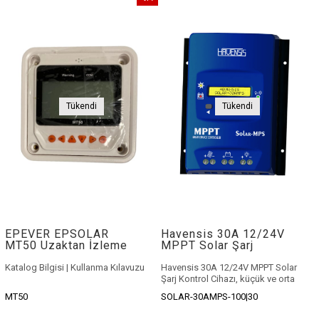
İndirim
%17İndirim
Tükendi
Tükendi
EPEVER EPSOLAR
Havensis 30A 12/24V
MT50 Uzaktan İzleme
MPPT Solar Şarj
Aygıtı - Beyaz
Kontrol Cihazı
Katalog Bilgisi
|
Kullanma Kılavuzu
Havensis 30A 12/24V MPPT Solar
Şarj Kontrol Cihazı
, küçük ve orta
ölçekli güneş enerjisi sistemlerinde
MT50
SOLAR-30AMPS-100|30
yüksek verimlilik sunan,
yerli üretim
ve
fiyat/performans avantajı
ile öne