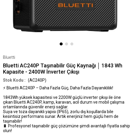
Bluetti
Bluetti AC240P Taşınabilir Güç Kaynağı │ 1843 Wh
Kapasite - 2400W İnverter Çıkışı
(AC240P)
⚡
Bluetti AC240P – Daha Fazla Güç, Daha Fazla Dayanıklılık!
1843Wh yüksek kapasitesi
ve
2200W güçlü inverter çıkışı
ile öne
çıkan
Bluetti AC240P
, kamp, karavan, acil durum ve mobil çalışma
ortamlarında güvenilir enerji sağlar.
Suya ve toza dayanıklı yapısı (IP65)
, zorlu dış koşullarda bile
kesintisiz performans sunar. Artık enerjiniz hem güçlü hem de
taşınabilir!
🔋
Profesyonel taşınabilir güç çözümüne şimdi avantajlı fiyatla sahip
olun!