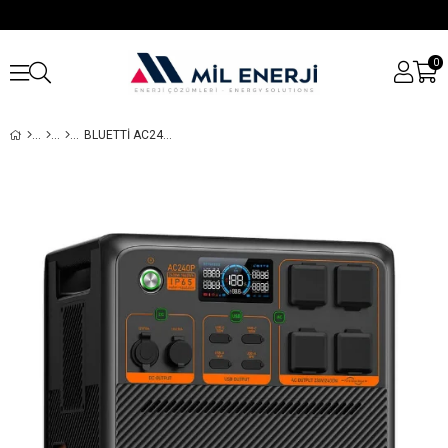
0
BLUETTI AC240P TAŞINABILIR GÜÇ KAYNAĞI │ 1843 WH KAPASITE - 2400W İNVERTER ÇIKIŞI