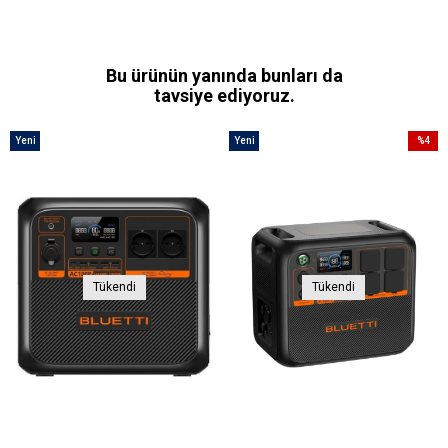
Bu ürünün yanında bunları da
tavsiye ediyoruz.
Yeni
Yeni
%4
Ürün
Ürün
İndirim
%4İndir
Tükendi
Tükendi