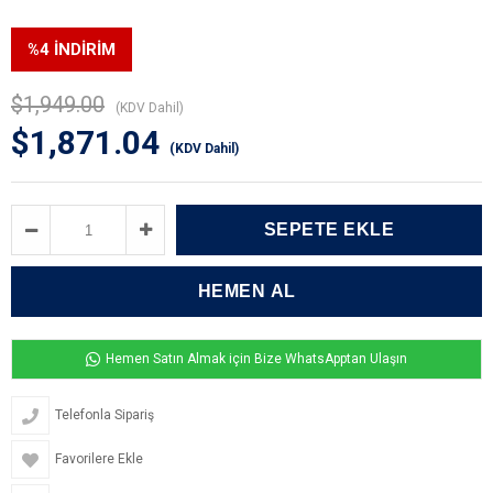
%
4
İNDIRIM
$1,949.00
(KDV Dahil)
$1,871.04
(KDV Dahil)
Hemen Satın Almak için Bize WhatsApptan Ulaşın
Telefonla Sipariş
Favorilere Ekle