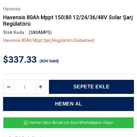
Havensis
Havensis 80Ah Mppt 150|80 12/24/36/48V Solar Şarj
Regülatörü
(S80AMPS)
Havensis 80Ah Mppt Şarj Regülatörü Datasheet
$337.33
(KDV Dahil)
Hemen Satın Almak için Bize WhatsApptan Ulaşın