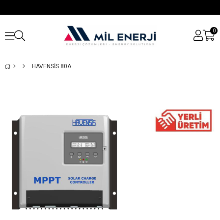
0
HAVENSIS 80AH MPPT 150|80 12/24/36/48V SOLAR ŞARJ REGÜLATÖRÜ