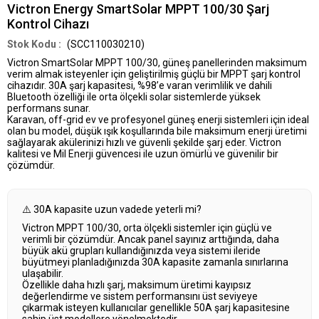
Victron Energy SmartSolar MPPT 100/30 Şarj
Kontrol Cihazı
(SCC110030210)
Victron SmartSolar MPPT 100/30
, güneş panellerinden maksimum
verim almak isteyenler için geliştirilmiş güçlü bir
MPPT şarj kontrol
cihazıdır
. 30A şarj kapasitesi, %98’e varan verimlilik ve dahili
Bluetooth özelliği ile orta ölçekli solar sistemlerde yüksek
performans sunar.
Karavan, off-grid ev ve profesyonel güneş enerji sistemleri için ideal
olan bu model,
düşük ışık koşullarında bile maksimum enerji üretimi
sağlayarak akülerinizi hızlı ve güvenli şekilde şarj eder.
Victron
kalitesi ve Mil Enerji güvencesi
ile uzun ömürlü ve güvenilir bir
çözümdür.
⚠️ 30A kapasite uzun vadede yeterli mi?
Victron MPPT 100/30, orta ölçekli sistemler için güçlü ve
verimli bir çözümdür. Ancak panel sayınız arttığında, daha
büyük akü grupları kullandığınızda veya sistemi ileride
büyütmeyi planladığınızda 30A kapasite zamanla sınırlarına
ulaşabilir.
Özellikle daha hızlı şarj, maksimum üretimi kayıpsız
değerlendirme ve sistem performansını üst seviyeye
çıkarmak isteyen kullanıcılar genellikle 50A şarj kapasitesine
sahip üst modellere yönelmektedir.