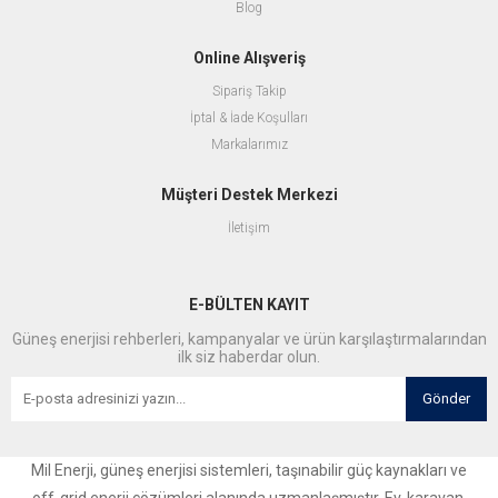
Blog
Online Alışveriş
Sipariş Takip
İptal & İade Koşulları
Markalarımız
Müşteri Destek Merkezi
İletişim
E-BÜLTEN KAYIT
Güneş enerjisi rehberleri, kampanyalar ve ürün karşılaştırmalarından
ilk siz haberdar olun.
Gönder
Mil Enerji, güneş enerjisi sistemleri, taşınabilir güç kaynakları ve
off-grid enerji çözümleri alanında uzmanlaşmıştır. Ev, karavan,