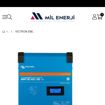
0
VICTRON ENERGY SMARTSOLAR MPPT ŞARJ REGÜLATÖRÜ RS 450/100-TR