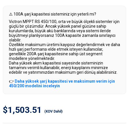
⚠️ 100A şarj kapasitesi sisteminiz için yeterli mi?
Victron MPPT RS 450/100, orta ve büyük ölçekli sistemler için
güçlü bir çözümdür. Ancak yüksek panel gücüne sahip
kurulumlarda, büyük akü banklarında veya sistemi ileride
büyütmeyi planlıyorsanız 100A kapasite zamanla sınırlayıcı
olabilir.
Özellikle maksimum üretimi kayıpsız değerlendirmek ve daha
hızlı şarj performansı elde etmek isteyen kullanıcılar,
genellikle 200A şarj kapasitesine sahip üst segment
modellere yönelmektedir.
Daha yüksek akım kapasitesi sayesinde sisteminizin
tamamını verimli kullanabilir, enerji kayıplarını minimize
edebilir ve yatırımınızdan maksimum geri dönüş alabilirsiniz.
👉
Daha yüksek şarj kapasitesi ve maksimum verim için
450/200 modelini inceleyin
$1,503.51
(KDV Dahil)