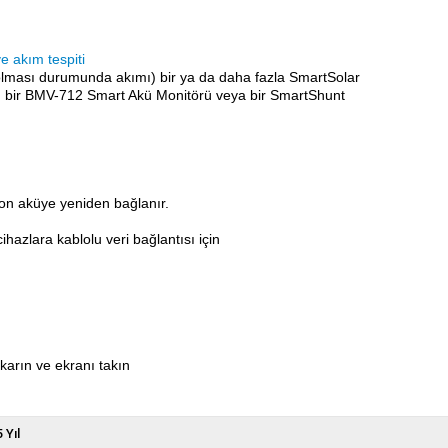
ve akım tespiti
 olması durumunda akımı) bir ya da daha fazla SmartSolar
se, bir BMV-712 Smart Akü Monitörü veya bir SmartShunt
ion aküye yeniden bağlanır.
ihazlara kablolu veri bağlantısı için
arın ve ekranı takın
5 Yıl