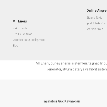
Online Alışve
Sipariş Takip
Mil Enerji
İptal & İade Koşu
Hakkımızda
Markalarımız
Gizlilik Politikası
Mesafeli Satış Sözleşmesi
Blog
Mil Enerji, güneş enerjisi sistemleri, taşınabili
jeneratör, lityum batarya ve hibrit siste
Taşınabilir Güç Kaynakları