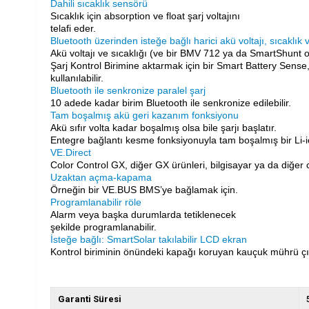
Dahili sıcaklık sensörü
Sıcaklık için absorption ve float şarj voltajını
telafi eder.
Bluetooth üzerinden isteğe bağlı harici akü voltajı, sıcaklık 
Akü voltajı ve sıcaklığı (ve bir BMV 712 ya da SmartShunt
Şarj Kontrol Birimine aktarmak için bir Smart Battery Sen
kullanılabilir.
Bluetooth ile senkronize paralel şarj
10 adede kadar birim Bluetooth ile senkronize edilebilir.
Tam boşalmış akü geri kazanım fonksiyonu
Akü sıfır volta kadar boşalmış olsa bile şarjı başlatır.
Entegre bağlantı kesme fonksiyonuyla tam boşalmış bir Li-
VE.Direct
Color Control GX, diğer GX ürünleri, bilgisayar ya da diğer c
Uzaktan açma-kapama
Örneğin bir VE.BUS BMS’ye bağlamak için.
Programlanabilir röle
Alarm veya başka durumlarda tetiklenecek
şekilde programlanabilir.
İsteğe bağlı: SmartSolar takılabilir LCD ekran
Kontrol biriminin önündeki kapağı koruyan
kauçuk mührü çık
Garanti Süresi