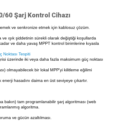
/60 Şarj Kontrol Cihaz
ı
ellemek ve senkronize etmek için kablosuz çözüm.
a ve ışık şiddetinin sürekli olarak değiştiği koşullarda
 kadar ve daha yavaş MPPT kontrol birimlerine kıyasla
 Noktası Tespiti
risi üzerinde iki veya daha fazla maksimum güç noktası
olmayabilecek bir lokal MPP'yi kilitleme eğilimi
k enerji hasadını daima en üst seviyeye çıkartır.
una bakın) tam programlanabilir şarj algoritması (web
gramlanmış algoritma.
koruma ve gücün azaltılması.