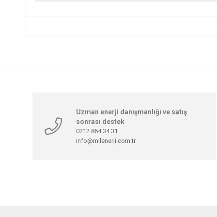
Uzman enerji danışmanlığı ve satış
sonrası destek
0212 864 34 31
info@milenerji.com.tr