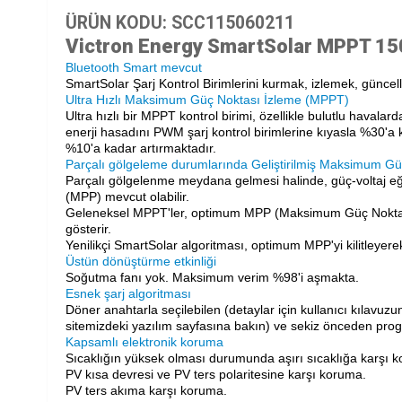
ÜRÜN KODU: SCC115060211
Victron Energy SmartSolar MPPT 150
Bluetooth Smart mevcut
SmartSolar Şarj Kontrol Birimlerini kurmak, izlemek, günc
Ultra Hızlı Maksimum Güç Noktası İzleme (MPPT)
Ultra hızlı bir MPPT kontrol birimi, özellikle bulutlu havalard
enerji hasadını PWM şarj kontrol birimlerine kıyasla %30'a
%10'a kadar artırmaktadır.
Parçalı gölgeleme durumlarında Geliştirilmiş Maksimum Güç
Parçalı gölgelenme meydana gelmesi halinde, güç-voltaj eğ
(MPP) mevcut olabilir.
Geleneksel MPPT'ler, optimum MPP (Maksimum Güç Noktası) 
gösterir.
Yenilikçi SmartSolar algoritması, optimum MPP'yi kilitleyere
Üstün dönüştürme etkinliği
Soğutma fanı yok. Maksimum verim %98'i aşmakta.
Esnek şarj algoritması
Döner anahtarla seçilebilen (detaylar için kullanıcı kılavuz
sitemizdeki yazılım sayfasına bakın) ve sekiz önceden pro
Kapsamlı elektronik koruma
Sıcaklığın yüksek olması durumunda aşırı sıcaklığa karşı 
PV kısa devresi ve PV ters polaritesine karşı koruma.
PV ters akıma karşı koruma.