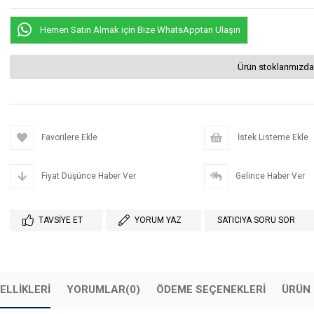
Hemen Satın Almak için Bize WhatsApptan Ulaşın
Ürün stoklarımızda
Favorilere Ekle
İstek Listeme Ekle
Fiyat Düşünce Haber Ver
Gelince Haber Ver
TAVSIYE ET
YORUM YAZ
SATICIYA SORU SOR
ELLIKLERI
YORUMLAR
(0)
ÖDEME SEÇENEKLERI
ÜRÜN 