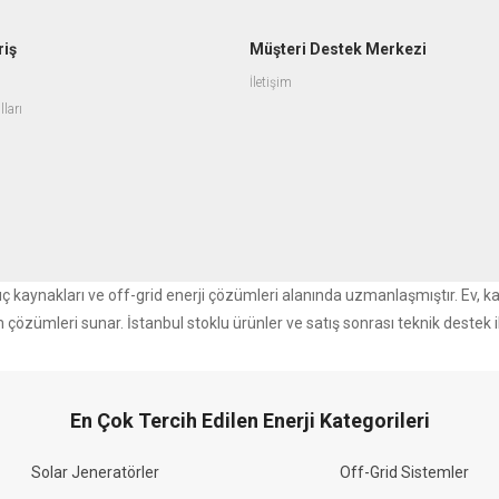
riş
Müşteri Destek Merkezi
İletişim
lları
r güç kaynakları ve off-grid enerji çözümleri alanında uzmanlaşmıştır. Ev, k
m çözümleri sunar. İstanbul stoklu ürünler ve satış sonrası teknik destek i
En Çok Tercih Edilen Enerji Kategorileri
Solar Jeneratörler
Off-Grid Sistemler