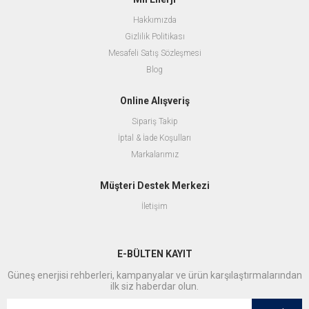
Hakkımızda
Gizlilik Politikası
Mesafeli Satış Sözleşmesi
Blog
Online Alışveriş
Sipariş Takip
İptal & İade Koşulları
Markalarımız
Müşteri Destek Merkezi
İletişim
E-BÜLTEN KAYIT
Güneş enerjisi rehberleri, kampanyalar ve ürün karşılaştırmalarından
ilk siz haberdar olun.