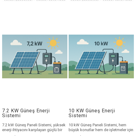
⚡ İncelediğiniz paket
⚡ İncelediğiniz paket
klasik bir sistemdir.
klasik bir sistemdir.
Daha yeni nesil, taşınabilir
Daha yeni nesil, taşınabilir
ve pratik çözümler için
ve pratik çözümler için
mobil enerji sistemlerimizi
mobil enerji sistemlerimizi
inceleyebilirsiniz:
inceleyebilirsiniz:
👉
Mobil Solar Jeneratör
👉
Mobil Solar Jeneratör
Çözümlerini İncele
Çözümlerini İncele
✔️ Taşınabilir kullanım
✔️ Taşınabilir kullanım
✔️ Kurulumsuz hazır sistem
✔️ Kurulumsuz hazır sistem
✔️ Güncel teknoloji ve yüksek
✔️ Güncel teknoloji ve yüksek
verim
verim
WhatsApp ile Hemen
WhatsApp ile Hemen
Bilgi Al
Bilgi Al
7.2 KW Güneş Enerji
10 KW Güneş Enerji
Sistemi
Sistemi
7.2 kW Güneş Paneli Sistemi
, yüksek
10 kW Güneş Paneli Sistemi
, hem
enerji ihtiyacını karşılayan güçlü bir
büyük konutlar hem de işletmeler için
off grid çözümdür
. 7.2 kW güneş
geliştirilmiş, güçlü bir
off grid enerji