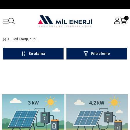
0
Mil Enerji, güneş enerji sistemleri, lityum batarya ve inverter çözümlerinde yüksek performanslı ürünler sunar. Bireysel ve profesyonel kullanım için güvenilir enerji çözümleri sağlar.
Sıralama
Filtreleme