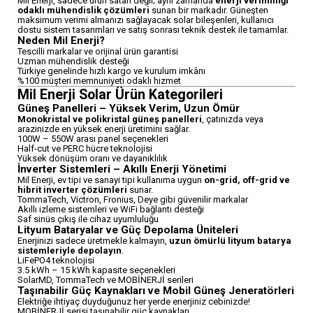
Mil Enerji, sadece ürün satan değil; aynı zamanda
enerji verimliliği
✔️ Daha hızlı şarj
odaklı mühendislik çözümleri
sunan bir markadır. Güneşten
✔️ Güncel stok ve destek
maksimum verimi almanızı sağlayacak solar bileşenleri, kullanıcı
dostu sistem tasarımları ve satış sonrası teknik destek ile tamamlar.
avantajı
Neden Mil Enerji?
Tescilli markalar ve orijinal ürün garantisi
WhatsApp ile Hemen
Uzman mühendislik desteği
Bilgi Al
Türkiye genelinde hızlı kargo ve kurulum imkânı
%100 müşteri memnuniyeti odaklı hizmet
Mil Enerji Solar Ürün Kategorileri
Güneş Panelleri – Yüksek Verim, Uzun Ömür
Monokristal ve polikristal güneş panelleri
, çatınızda veya
arazinizde en yüksek enerji üretimini sağlar.
100W – 550W arası panel seçenekleri
Half-cut ve PERC hücre teknolojisi
Yüksek dönüşüm oranı ve dayanıklılık
İnverter Sistemleri – Akıllı Enerji Yönetimi
Mil Enerji, ev tipi ve sanayi tipi kullanıma uygun
on-grid, off-grid ve
hibrit inverter çözümleri
sunar.
TommaTech, Victron, Fronius, Deye gibi güvenilir markalar
Akıllı izleme sistemleri ve WiFi bağlantı desteği
Saf sinüs çıkış ile cihaz uyumluluğu
Lityum Bataryalar ve Güç Depolama Üniteleri
Enerjinizi sadece üretmekle kalmayın,
uzun ömürlü lityum batarya
sistemleriyle depolayın
.
LiFePO4 teknolojisi
3.5 kWh – 15 kWh kapasite seçenekleri
SolarMD, TommaTech ve MOBİNERJİ serileri
Taşınabilir Güç Kaynakları ve Mobil Güneş Jeneratörleri
Elektriğe ihtiyaç duyduğunuz her yerde enerjiniz cebinizde!
MOBİNERJİ serisi taşınabilir güç kaynakları