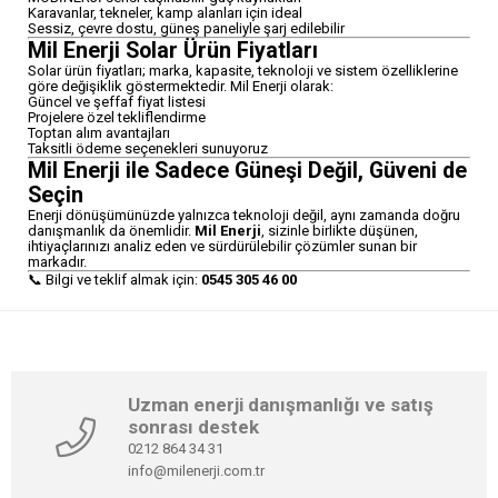
Karavanlar, tekneler, kamp alanları için ideal
Sessiz, çevre dostu, güneş paneliyle şarj edilebilir
Mil Enerji Solar Ürün Fiyatları
Solar ürün fiyatları; marka, kapasite, teknoloji ve sistem özelliklerine
göre değişiklik göstermektedir. Mil Enerji olarak:
Güncel ve şeffaf fiyat listesi
Projelere özel tekliflendirme
Toptan alım avantajları
Taksitli ödeme seçenekleri sunuyoruz
Mil Enerji ile Sadece Güneşi Değil, Güveni de
Seçin
Enerji dönüşümünüzde yalnızca teknoloji değil, aynı zamanda doğru
danışmanlık da önemlidir.
Mil Enerji
, sizinle birlikte düşünen,
ihtiyaçlarınızı analiz eden ve sürdürülebilir çözümler sunan bir
markadır.
📞 Bilgi ve teklif almak için:
0545 305 46 00
Uzman enerji danışmanlığı ve satış
sonrası destek
0212 864 34 31
info@milenerji.com.tr