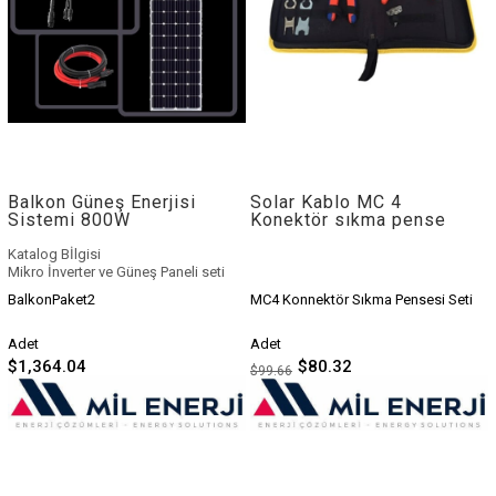
Balkon Güneş Enerjisi
Solar Kablo MC 4
Sistemi 800W
Konektör sıkma pense
seti
Katalog Bİlgisi
Mikro İnverter ve Güneş Paneli seti
Balkon kullanımı için uygundur.
2
BalkonPaket2
MC4 Konnektör Sıkma Pensesi Seti
Adet
280-440 Watt
Panelle Çalışır.
Adet
Adet
$1,364.04
$80.32
$99.66