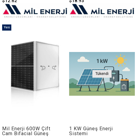
$12.62
$18.93
Yeni
Ürün
Tükendi
Mil Enerji 600W Çift
1 KW Güneş Enerji
Cam Bifacial Güneş
Sistemi