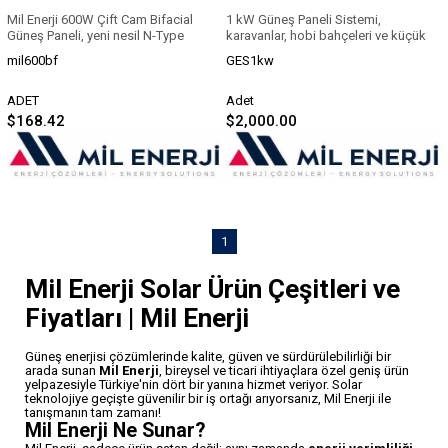
Paneli
Mil Enerji 600W Çift Cam Bifacial
1 kW Güneş Paneli Sistemi
,
Güneş Paneli
, yeni nesil
N-Type
karavanlar, hobi bahçeleri ve küçük
TOPCon
hücre teknolojisiyle üretilmiş,
yaşam alanları için geliştirilmiş
mil600bf
GES1kw
maksimum verimlilik ve uzun ömür
kompakt bir
off grid enerji paketidir
.
performansı sunan premium bir
Düşük enerji tüketimi için ideal olan
güneş panelidir. Çift yüzeyli (bifacial)
bu sistem,
1 kW güneş paneli
ADET
Adet
yapısı sayesinde sadece ön
fiyatları
, ne kadar elektrik ürettiği,
$168.42
$2,000.00
yüzeyden değil, zeminden yansıyan
neleri çalıştırdığı ve kurulum maliyeti
ışığı da arka yüzeyinden elektrik
ile şebekeden bağımsız yaşamak
enerjisine dönüştürerek toplam enerji
isteyenler için ekonomik ve
üretimini artırır.
sürdürülebilir bir çözümdür.
Ürünün palet fiyatı, stok durumu ve
projelerinize özel teknik detaylar
⚠️ İncelediğiniz paketin
hakkında hızlıca bilgi almak için
satışı artık
1
bizimle iletişime geçebilirsiniz.
yapılmamaktadır.
Mil Enerji Solar Ürün Çeşitleri ve
Aynı segmentte, daha güçlü
ve güncel çözümümüzü
Fiyatları | Mil Enerji
incelemek için aşağıdaki
ürüne geçiş yapabilirsiniz:
Güneş enerjisi çözümlerinde kalite, güven ve sürdürülebilirliği bir
👉
Mobinerji 1500W
arada sunan
Mil Enerji
, bireysel ve ticari ihtiyaçlara özel geniş ürün
Taşınabilir Güç Kaynağı +
yelpazesiyle Türkiye'nin dört bir yanına hizmet veriyor. Solar
400W Katlanabilir Güneş
teknolojiye geçişte güvenilir bir iş ortağı arıyorsanız, Mil Enerji ile
Paneli
tanışmanın tam zamanı!
Mil Enerji Ne Sunar?
✔️ Daha yüksek kapasite