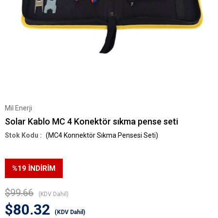
Mil Enerji
Solar Kablo MC 4 Konektör sıkma pense seti
(MC4 Konnektör Sıkma Pensesi Seti)
%
19
İNDIRIM
$99.66
(KDV Dahil)
$80.32
(KDV Dahil)