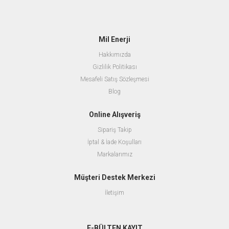
Mil Enerji
Hakkımızda
Gizlilik Politikası
Mesafeli Satış Sözleşmesi
Blog
Online Alışveriş
Sipariş Takip
İptal & İade Koşulları
Markalarımız
Müşteri Destek Merkezi
İletişim
E-BÜLTEN KAYIT