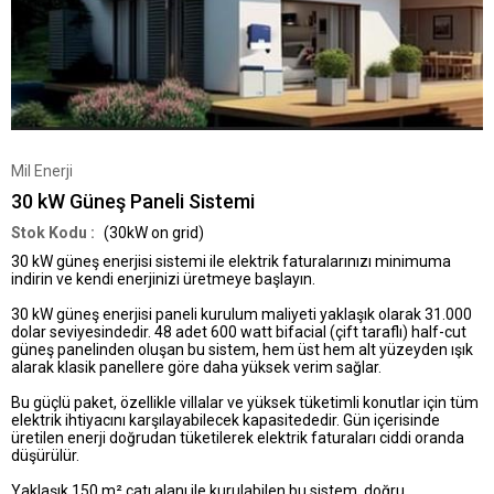
Mil Enerji
30 kW Güneş Paneli Sistemi
(30kW on grid)
30 kW güneş enerjisi sistemi ile elektrik faturalarınızı minimuma
indirin ve kendi enerjinizi üretmeye başlayın.
30 kW güneş enerjisi paneli kurulum maliyeti yaklaşık olarak
31.000
dolar
seviyesindedir. 48 adet 600 watt bifacial (çift taraflı) half-cut
güneş panelinden oluşan bu sistem, hem üst hem alt yüzeyden ışık
alarak klasik panellere göre daha yüksek verim sağlar.
Bu güçlü paket, özellikle villalar ve yüksek tüketimli konutlar için
tüm
elektrik ihtiyacını karşılayabilecek kapasitededir.
Gün içerisinde
üretilen enerji doğrudan tüketilerek elektrik faturaları ciddi oranda
düşürülür.
Yaklaşık
150 m² çatı alanı
ile kurulabilen bu sistem, doğru