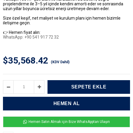
projelendirme ile
3–5 yıl içinde kendini amorti eder
ve sonrasında
uzun yıllar boyunca ücretsiz enerji üretmeye devam eder.
Size özel keşif, net maliyet ve kurulum planı için hemen bizimle
iletişime geçin.
👉 Hemen fiyat alın:
WhatsApp: +90 541 917 72 32
$35,568.42
(KDV Dahil)
Hemen Satın Almak için Bize WhatsApptan Ulaşın