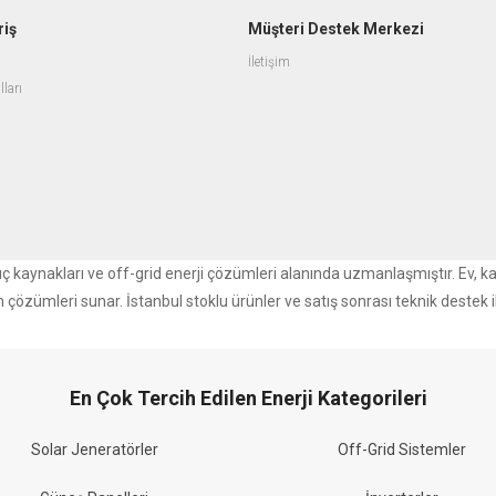
riş
Müşteri Destek Merkezi
İletişim
lları
r güç kaynakları ve off-grid enerji çözümleri alanında uzmanlaşmıştır. Ev, k
m çözümleri sunar. İstanbul stoklu ürünler ve satış sonrası teknik destek i
En Çok Tercih Edilen Enerji Kategorileri
Solar Jeneratörler
Off-Grid Sistemler