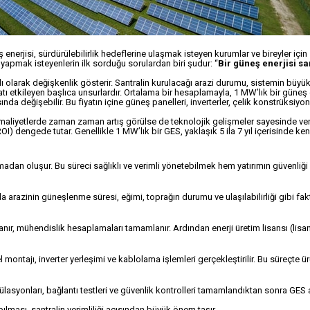
eş enerjisi, sürdürülebilirlik hedeflerine ulaşmak isteyen kurumlar ve bireyler için
yapmak isteyenlerin ilk sorduğu sorulardan biri şudur: “
Bir güneş enerjisi sa
ı olarak değişkenlik gösterir. Santralin kurulacağı arazi durumu, sistemin büyük
fiyatı etkileyen başlıca unsurlardır. Ortalama bir hesaplamayla, 1 MW’lık bir güneş 
nda değişebilir. Bu fiyatın içine güneş panelleri, inverterler, çelik konstrüksiyon
aliyetlerde zaman zaman artış görülse de teknolojik gelişmeler sayesinde veri
OI) dengede tutar. Genellikle 1 MW’lık bir GES, yaklaşık 5 ila 7 yıl içerisinde ken
madan oluşur. Bu süreci sağlıklı ve verimli yönetebilmek hem yatırımın güvenliğ
a arazinin güneşlenme süresi, eğimi, toprağın durumu ve ulaşılabilirliği gibi fak
lanır, mühendislik hesaplamaları tamamlanır. Ardından enerji üretim lisansı (lisan
ntajı, inverter yerleşimi ve kablolama işlemleri gerçekleştirilir. Bu süreçte ü
mülasyonları, bağlantı testleri ve güvenlik kontrolleri tamamlandıktan sonra GES 
lması, santralin verimliliği açısından büyük önem taşır.