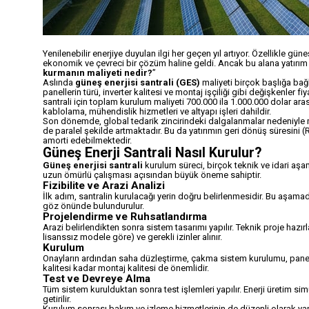
Yenilenebilir enerjiye duyulan ilgi her geçen yıl artıyor. Özellikle gün
ekonomik ve çevreci bir çözüm haline geldi. Ancak bu alana yatırım 
kurmanın maliyeti nedir?
”
Aslında
güneş enerjisi santrali (GES)
maliyeti birçok başlığa bağl
panellerin türü, inverter kalitesi ve montaj işçiliği gibi değişkenler 
santrali için toplam kurulum maliyeti 700.000 ila 1.000.000 dolar arası
kablolama, mühendislik hizmetleri ve altyapı işleri dahildir.
Son dönemde, global tedarik zincirindeki dalgalanmalar nedeniyle m
de paralel şekilde artmaktadır. Bu da yatırımın geri dönüş süresini (R
amorti edebilmektedir.
Güneş Enerji Santrali Nasıl Kurulur?
Güneş enerjisi santrali
kurulum süreci, birçok teknik ve idari aşa
uzun ömürlü çalışması açısından büyük öneme sahiptir.
Fizibilite ve Arazi Analizi
İlk adım, santralin kurulacağı yerin doğru belirlenmesidir. Bu aşamad
göz önünde bulundurulur.
Projelendirme ve Ruhsatlandırma
Arazi belirlendikten sonra sistem tasarımı yapılır. Teknik proje hazır
lisanssız modele göre) ve gerekli izinler alınır.
Kurulum
Onayların ardından saha düzleştirme, çakma sistem kurulumu, panel mo
kalitesi kadar montaj kalitesi de önemlidir.
Test ve Devreye Alma
Tüm sistem kurulduktan sonra test işlemleri yapılır. Enerji üretim si
getirilir.
Kurulum sonrası bakım ve izleme hizmetlerinin de düzenli olarak yapı