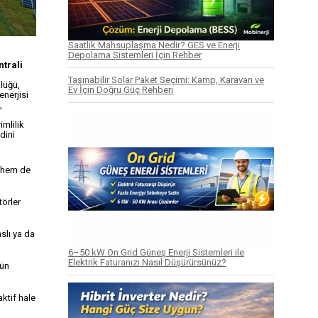
Saatlik Mahsuplaşma Nedir? GES ve Enerji
Depolama Sistemleri İçin Rehber
ntrali
Taşınabilir Solar Paket Seçimi: Kamp, Karavan ve
lüğü,
Ev İçin Doğru Güç Rehberi
enerjisi
,
mlilik
dini
i hem de
törler
slı ya da
6–50 kW On Grid Güneş Enerji Sistemleri ile
Elektrik Faturanızı Nasıl Düşürürsünüz?
rün
aktif hale