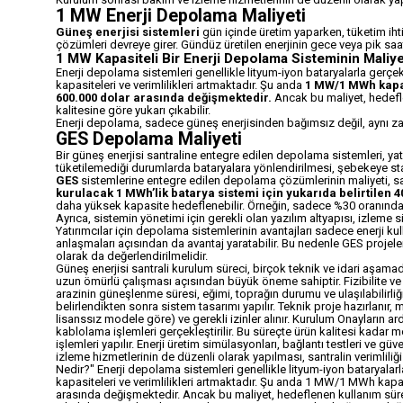
1 MW Enerji Depolama Maliyeti
Güneş enerjisi sistemleri
gün içinde üretim yaparken, tüketim ih
çözümleri devreye girer. Gündüz üretilen enerjinin gece veya pik saat
1 MW Kapasiteli Bir Enerji Depolama Sisteminin Maliye
Enerji depolama sistemleri genellikle lityum-iyon bataryalarla gerçekle
kapasiteleri ve verimlilikleri artmaktadır. Şu anda
1 MW/1 MWh kapas
600.000 dolar arasında değişmektedir.
Ancak bu maliyet, hedefle
kalitesine göre yukarı çıkabilir.
Enerji depolama, sadece güneş enerjisinden bağımsız değil, aynı zaman
GES Depolama Maliyeti
Bir güneş enerjisi santraline entegre edilen depolama sistemleri, yatırı
tüketilemediği durumlarda bataryalara yönlendirilmesi, şebekeye stabil
GES
sistemlerine entegre edilen depolama çözümlerinin maliyeti, sant
kurulacak 1 MWh’lik batarya sistemi için yukarıda belirtilen 40
daha yüksek kapasite hedeflenebilir. Örneğin, sadece %30 oranınd
Ayrıca, sistemin yönetimi için gerekli olan yazılım altyapısı, izleme 
Yatırımcılar için depolama sistemlerinin avantajları sadece enerji ku
anlaşmaları açısından da avantaj yaratabilir. Bu nedenle GES projeler
olarak da değerlendirilmelidir.
Güneş enerjisi santrali kurulum süreci, birçok teknik ve idari aşama
uzun ömürlü çalışması açısından büyük öneme sahiptir. Fizibilite ve 
arazinin güneşlenme süresi, eğimi, toprağın durumu ve ulaşılabilirli
belirlendikten sonra sistem tasarımı yapılır. Teknik proje hazırlanır,
lisanssız modele göre) ve gerekli izinler alınır. Kurulum Onayların 
kablolama işlemleri gerçekleştirilir. Bu süreçte ürün kalitesi kadar
işlemleri yapılır. Enerji üretim simülasyonları, bağlantı testleri ve g
izleme hizmetlerinin de düzenli olarak yapılması, santralin verimlil
Nedir?" Enerji depolama sistemleri genellikle lityum-iyon bataryalarla 
kapasiteleri ve verimlilikleri artmaktadır. Şu anda 1 MW/1 MWh kapas
arasında değişmektedir. Ancak bu maliyet, hedeflenen kullanım süres