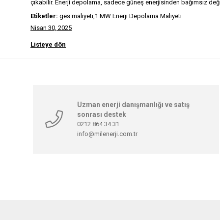
çıkabilir. Enerji depolama, sadece güneş enerjisinden bağımsız değil, 
Etiketler:
ges maliyeti,1 MW Enerji Depolama Maliyeti
Nisan 30, 2025
Listeye dön
Uzman enerji danışmanlığı ve satış
sonrası destek
0212 864 34 31
info@milenerji.com.tr