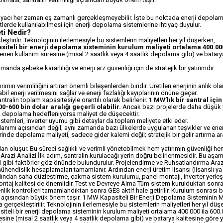
tiyacı her zaman eş zamanlı gerçekleşmeyebilir. İşte bu noktada enerji depola
lerde kullanılabilmesi için enerji depolama sistemlerine ihtiyaç duyulur.
ti Nedir?
ştirilir. Teknolojinin ilerlemesiyle bu sistemlerin maliyetleri her yıl düşerken,
iteli bir enerji depolama sisteminin kurulum maliyeti ortalama 400.000
nen kullanım süresine (misal 2 saatlik veya 4 saatlik depolama gibi) ve batary
da şebeke kararlılığı ve enerji arz güvenliği için de stratejik bir yatırımdır.
mın verimliliğini artıran önemli bileşenlerden biridir. Üretilen enerjinin anlık ola
 enerji verilmesini sağlar ve enerji fazlalığı kayıplarının önüne geçer.
ralin toplam kapasitesiyle orantılı olarak belirlenir.
1 MW’lık bir santral için
0-600 bin dolar aralığı geçerli olabilir.
Ancak bazı projelerde daha düşük 
a depolama hedefleniyorsa maliyet de düşecektir.
sistemleri, inverter uyumu gibi detaylar da toplam maliyete etki eder.
llanımı açısından değil; aynı zamanda bazı ülkelerde uygulanan teşvikler ve ener
inde depolama maliyeti, sadece gider kalemi değil; stratejik bir gelir artırma ar
dan oluşur. Bu süreci sağlıklı ve verimli yönetebilmek hem yatırımın güvenliği h
Arazi Analizi İlk adım, santralin kurulacağı yerin doğru belirlenmesidir. Bu aş
ği gibi faktörler göz önünde bulundurulur. Projelendirme ve Ruhsatlandırma Araz
 mühendislik hesaplamaları tamamlanır. Ardından enerji üretim lisansı (lisanslı ya
ardından saha düzleştirme, çakma sistem kurulumu, panel montajı, inverter yerleş
 montaj kalitesi de önemlidir. Test ve Devreye Alma Tüm sistem kurulduktan sonra
üvenlik kontrolleri tamamlandıktan sonra GES aktif hale getirilir. Kurulum sonrası
iği açısından büyük önem taşır. 1 MW Kapasiteli Bir Enerji Depolama Sisteminin M
gerçekleştirilir. Teknolojinin ilerlemesiyle bu sistemlerin maliyetleri her yıl düş
iteli bir enerji depolama sisteminin kurulum maliyeti ortalama 400.000 ila 600.
ine (misal 2 saatlik veya 4 saatlik depolama gibi) ve batarya kalitesine göre y