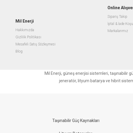
Online Alışve
Sipariş Takip
Mil Enerji
İptal & İade Koşu
Hakkımızda
Markalarımız
Gizlilik Politikası
Mesafeli Satış Sözleşmesi
Blog
Mil Enerji, güneş enerjisi sistemleri, taşınabili
jeneratör, lityum batarya ve hibrit siste
Taşınabilir Güç Kaynakları