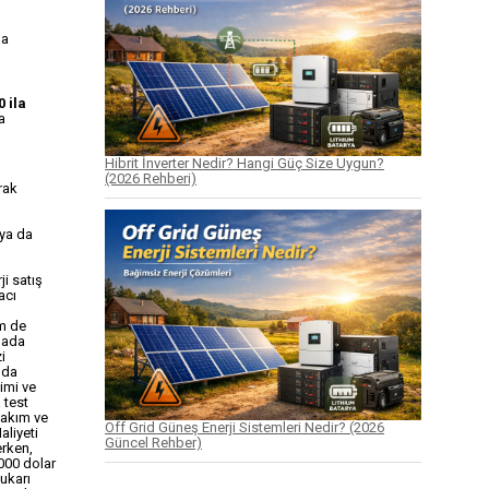
ma
 ila
a
Hibrit İnverter Nedir? Hangi Güç Size Uygun?
(2026 Rehberi)
rak
ya da
ji satış
acı
em de
amada
i
 da
imi ve
 test
 bakım ve
Off Grid Güneş Enerji Sistemleri Nedir? (2026
aliyeti
Güncel Rehber)
erken,
000 dolar
ukarı