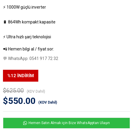
⚡
1000W güçlü inverter
🔋
864Wh kompakt kapasite
⚡
Ultra hızlı şarj teknolojisi
📲
Hemen bilgi al / fiyat sor:
💬
WhatsApp: 0541 917 72 32
%
12
İNDIRIM
$625.00
(KDV Dahil)
$550.00
(KDV Dahil)
Hemen Satın Almak için Bize WhatsApptan Ulaşın