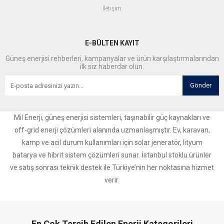
İletişim
E-BÜLTEN KAYIT
Güneş enerjisi rehberleri, kampanyalar ve ürün karşılaştırmalarından
ilk siz haberdar olun.
Gönder
Mil Enerji, güneş enerjisi sistemleri, taşınabilir güç kaynakları ve
off-grid enerji çözümleri alanında uzmanlaşmıştır. Ev, karavan,
kamp ve acil durum kullanımları için solar jeneratör, lityum
batarya ve hibrit sistem çözümleri sunar. İstanbul stoklu ürünler
ve satış sonrası teknik destek ile Türkiye’nin her noktasına hizmet
verir.
En Çok Tercih Edilen Enerji Kategorileri