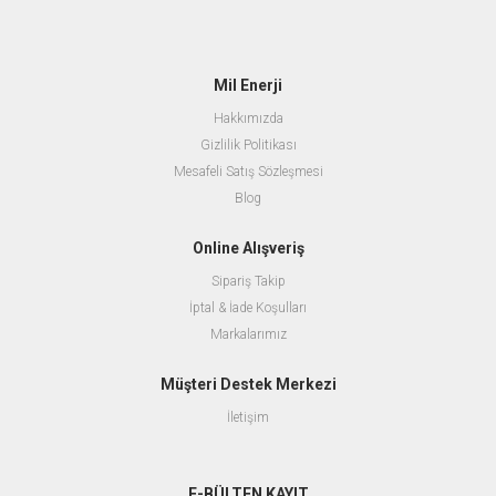
Mil Enerji
Hakkımızda
Gizlilik Politikası
Mesafeli Satış Sözleşmesi
Blog
Online Alışveriş
Sipariş Takip
İptal & İade Koşulları
Markalarımız
Müşteri Destek Merkezi
İletişim
E-BÜLTEN KAYIT