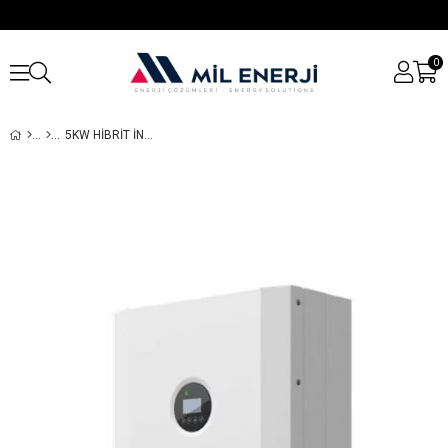
0
5KW HIBRIT İNVERTER VE 5KWH LITYUM BATARYA SETI | AKILLI ENERJI DEPOLAMA ÇÖZÜMÜ