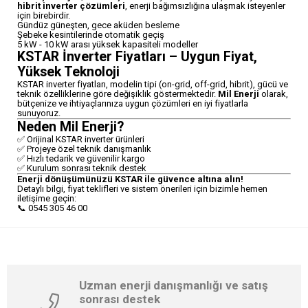
hibrit inverter çözümleri
, enerji bağımsızlığına ulaşmak isteyenler
için birebirdir.
Gündüz güneşten, gece aküden besleme
Şebeke kesintilerinde otomatik geçiş
5 kW - 10 kW arası yüksek kapasiteli modeller
KSTAR İnverter Fiyatları – Uygun Fiyat,
Yüksek Teknoloji
KSTAR inverter fiyatları, modelin tipi (on-grid, off-grid, hibrit), gücü ve
teknik özelliklerine göre değişiklik göstermektedir.
Mil Enerji
olarak,
bütçenize ve ihtiyaçlarınıza uygun çözümleri en iyi fiyatlarla
sunuyoruz.
Neden Mil Enerji?
✅ Orijinal KSTAR inverter ürünleri
✅ Projeye özel teknik danışmanlık
✅ Hızlı tedarik ve güvenilir kargo
✅ Kurulum sonrası teknik destek
Enerji dönüşümünüzü KSTAR ile güvence altına alın!
Detaylı bilgi, fiyat teklifleri ve sistem önerileri için bizimle hemen
iletişime geçin:
📞 0545 305 46 00
Uzman enerji danışmanlığı ve satış
sonrası destek