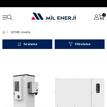
0
KSTAR, inverter, UPS ve enerji depolama sistemleri ile yüksek verimli ve güvenilir güç çözümleri sunan global bir markadır.
Sıralama
Filtreleme