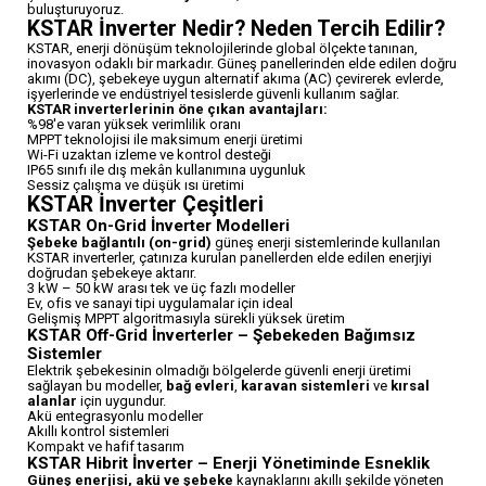
buluşturuyoruz.
KSTAR İnverter Nedir? Neden Tercih Edilir?
KSTAR, enerji dönüşüm teknolojilerinde global ölçekte tanınan,
inovasyon odaklı bir markadır. Güneş panellerinden elde edilen doğru
akımı (DC), şebekeye uygun alternatif akıma (AC) çevirerek evlerde,
işyerlerinde ve endüstriyel tesislerde güvenli kullanım sağlar.
KSTAR inverterlerinin öne çıkan avantajları:
%98'e varan yüksek verimlilik oranı
MPPT teknolojisi ile maksimum enerji üretimi
Wi-Fi uzaktan izleme ve kontrol desteği
IP65 sınıfı ile dış mekân kullanımına uygunluk
Sessiz çalışma ve düşük ısı üretimi
KSTAR İnverter Çeşitleri
KSTAR On-Grid İnverter Modelleri
Şebeke bağlantılı (on-grid)
güneş enerji sistemlerinde kullanılan
KSTAR inverterler, çatınıza kurulan panellerden elde edilen enerjiyi
doğrudan şebekeye aktarır.
3 kW – 50 kW arası tek ve üç fazlı modeller
Ev, ofis ve sanayi tipi uygulamalar için ideal
Gelişmiş MPPT algoritmasıyla sürekli yüksek üretim
KSTAR Off-Grid İnverterler – Şebekeden Bağımsız
Sistemler
Elektrik şebekesinin olmadığı bölgelerde güvenli enerji üretimi
sağlayan bu modeller,
bağ evleri
,
karavan sistemleri
ve
kırsal
alanlar
için uygundur.
Akü entegrasyonlu modeller
Akıllı kontrol sistemleri
Kompakt ve hafif tasarım
KSTAR Hibrit İnverter – Enerji Yönetiminde Esneklik
Güneş enerjisi, akü ve şebeke
kaynaklarını akıllı şekilde yöneten