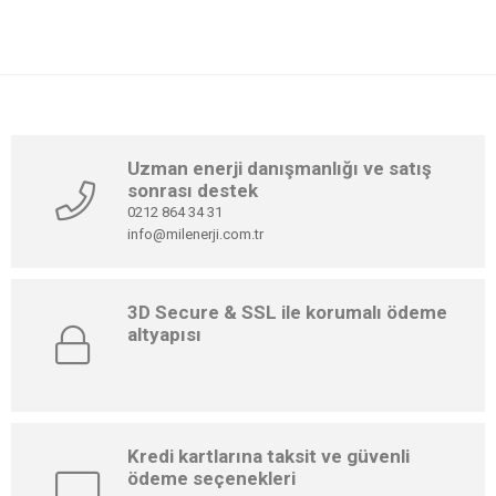
⚡
Ek batarya yerine direkt güçlü
sistem
🔋
Yüksek kapasite + güçlü inverter
seçenekleri
🌧️
IP65 koruma (5kW modelde – dış
mekâna uygun)
💰
Ek batarya maliyetine komple
enerji çözümü
Uzman enerji danışmanlığı ve satış
📲
Hemen bilgi al / fiyat sor:
💬 WhatsApp: 0541 917 72 32
sonrası destek
0212 864 34 31
info@milenerji.com.tr
3D Secure & SSL ile korumalı ödeme
altyapısı
Kredi kartlarına taksit ve güvenli
ödeme seçenekleri