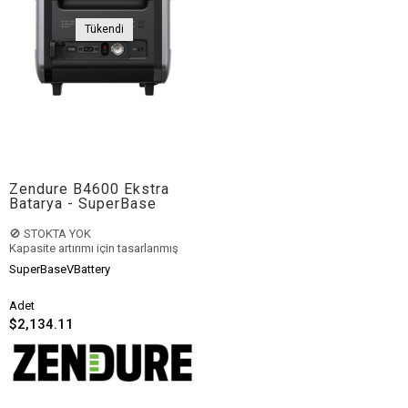
Tükendi
Zendure B4600 Ekstra
Batarya - SuperBase
V4600 Uyumlu
🚫 STOKTA YOK
Kapasite artırımı için tasarlanmış
Zendure B6400 Ekstra Batarya
şu
SuperBaseVBattery
anda stoklarımızda
bulunmamaktadır.
Adet
🔥 Daha Güçlü ve Mantıklı
$2,134.11
Alternatifler:
👉
Mobinerji 5kW IP65 Güç
Kaynağını İncele (Önerilen)
👉
Mobinerji 3.6kW Güç Kaynağını
İncele