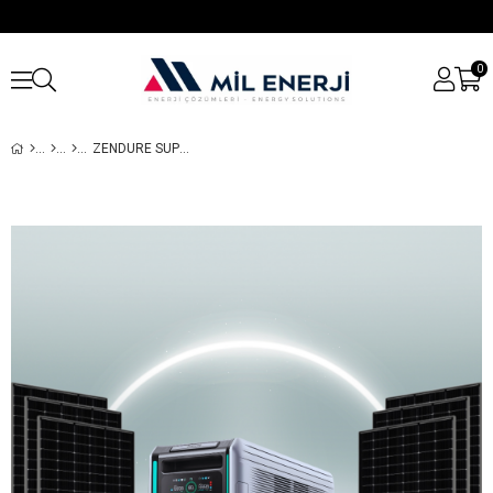
0
ZENDURE SUPERBASE V4600 TAŞINABILIR GÜÇ KAYNAĞI + 6 X 550W HALF CUT MONOKRISTAL GÜNEŞ PANELI PAKETI