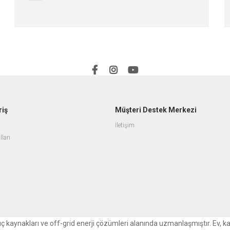
riş
Müşteri Destek Merkezi
İletişim
lları
r güç kaynakları ve off-grid enerji çözümleri alanında uzmanlaşmıştır. Ev, k