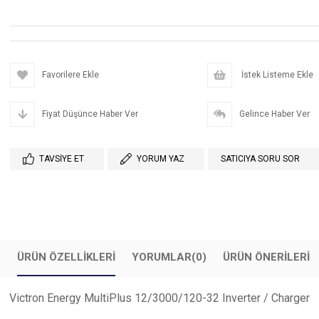
Favorilere Ekle
İstek Listeme Ekle
Fiyat Düşünce Haber Ver
Gelince Haber Ver
TAVSIYE ET
YORUM YAZ
SATICIYA SORU SOR
ÜRÜN ÖZELLIKLERI
YORUMLAR
(0)
ÜRÜN ÖNERILERI
Victron Energy MultiPlus 12/3000/120-32 Inverter / Charger