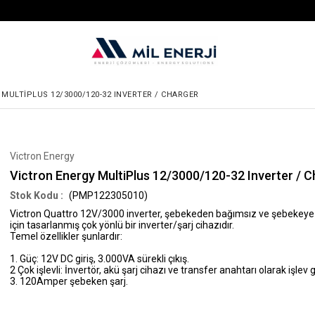
MULTIPLUS 12/3000/120-32 INVERTER / CHARGER
Victron Energy
Victron Energy MultiPlus 12/3000/120-32 Inverter / C
(PMP122305010)
Victron Quattro 12V/3000 inverter, şebekeden bağımsız ve şebekeye b
için tasarlanmış çok yönlü bir inverter/şarj cihazıdır.
Temel özellikler şunlardır:
1. Güç: 12V DC giriş, 3.000VA sürekli çıkış.
2 Çok işlevli: İnvertör, akü şarj cihazı ve transfer anahtarı olarak işlev 
3. 120Amper şebeken şarj.