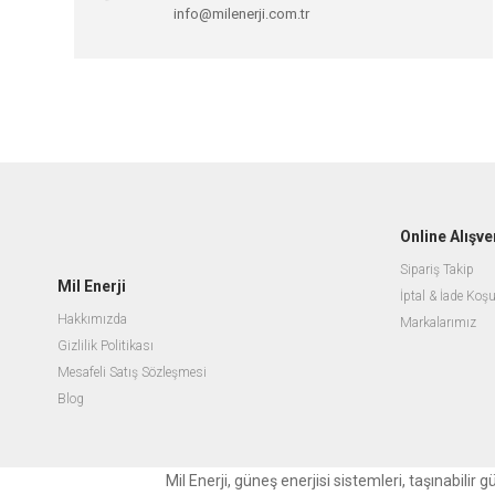
info@milenerji.com.tr
Online Alışve
Sipariş Takip
Mil Enerji
İptal & İade Koşu
Hakkımızda
Markalarımız
Gizlilik Politikası
Mesafeli Satış Sözleşmesi
Blog
Mil Enerji, güneş enerjisi sistemleri, taşınabili