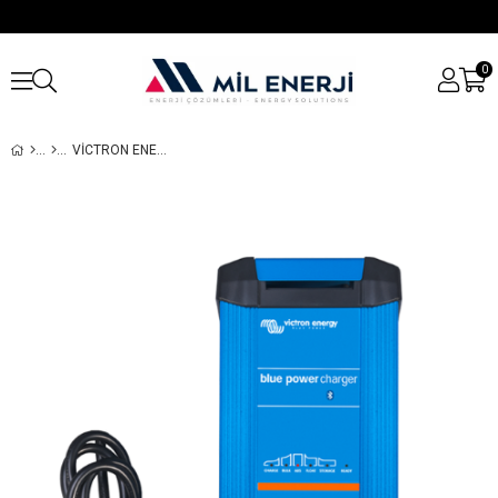
0
VICTRON ENERGY BLUE SMART IP22 AKÜ ŞARJ CIHAZI 24/16 (3)