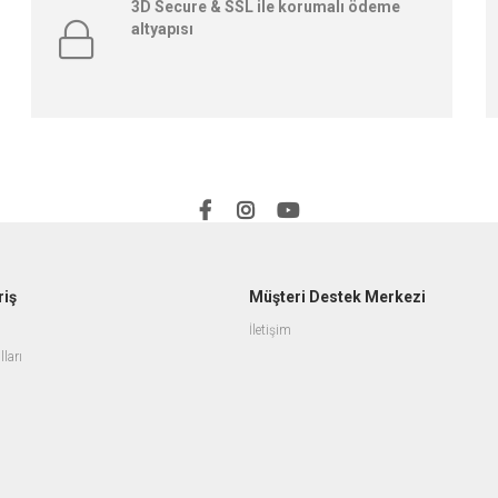
3D Secure & SSL ile korumalı ödeme
altyapısı
riş
Müşteri Destek Merkezi
İletişim
lları