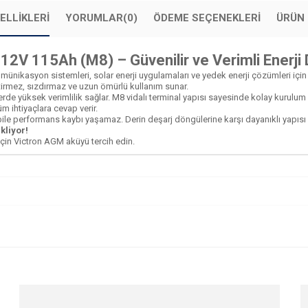
ELLIKLERI
YORUMLAR
(0)
ÖDEME SEÇENEKLERI
ÜRÜN 
12V 115Ah (M8) – Güvenilir ve Verimli Enerj
omünikasyon sistemleri, solar enerji uygulamaları ve yedek enerji çözümleri iç
irmez, sızdırmaz ve uzun ömürlü kullanım sunar.
erde yüksek verimlilik sağlar. M8 vidalı terminal yapısı sayesinde kolay kurulum
m ihtiyaçlara cevap verir.
le performans kaybı yaşamaz. Derin deşarj döngülerine karşı dayanıklı yapısı ile
kliyor!
için Victron AGM aküyü tercih edin.