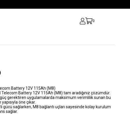
0
)
elecom Battery 12V 115Ah (M8)
M Telecom Battery 12V 115Ah (M8)
tam aradığınız çözümdür.
k güç gerektiren uygulamalarda maksimum verimlilik sunan bu
yapısıyla öne çıkar.
terli gücü sağlarken, M8 bağlantı uçları sayesinde kolay kurulum
ns sağlar.