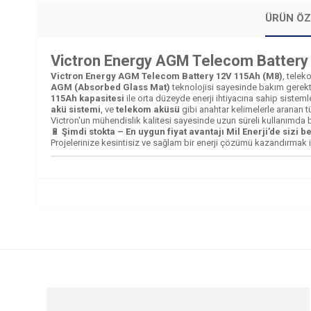
ÜRÜN ÖZ
Victron Energy AGM Telecom Battery 
Victron Energy AGM Telecom Battery 12V 115Ah (M8)
, telek
AGM (Absorbed Glass Mat)
teknolojisi sayesinde bakım gerekt
115Ah kapasitesi
ile orta düzeyde enerji ihtiyacına sahip sisteml
akü sistemi
, ve
telekom aküsü
gibi anahtar kelimelerle aranan tü
Victron'un mühendislik kalitesi sayesinde uzun süreli kullanımda bi
🔋
Şimdi stokta – En uygun fiyat avantajı Mil Enerji’de sizi be
Projelerinize kesintisiz ve sağlam bir enerji çözümü kazandırmak 