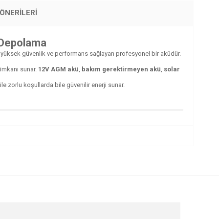
ÖNERILERI
i Depolama
in yüksek güvenlik ve performans sağlayan profesyonel bir aküdür.
 imkanı sunar.
12V AGM akü
,
bakım gerektirmeyen akü
,
solar
 zorlu koşullarda bile güvenilir enerji sunar.