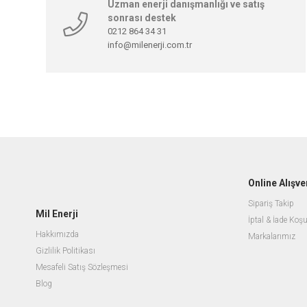
Uzman enerji danışmanlığı ve satış
sonrası destek
0212 864 34 31
info@milenerji.com.tr
Online Alışve
Sipariş Takip
Mil Enerji
İptal & İade Koşu
Hakkımızda
Markalarımız
Gizlilik Politikası
Mesafeli Satış Sözleşmesi
Blog