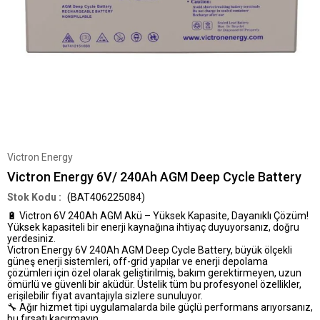
Victron Energy
Victron Energy 6V/ 240Ah AGM Deep Cycle Battery
(BAT406225084)
🔋
Victron 6V 240Ah AGM Akü – Yüksek Kapasite, Dayanıklı Çözüm!
Yüksek kapasiteli bir enerji kaynağına ihtiyaç duyuyorsanız, doğru
yerdesiniz.
Victron Energy 6V 240Ah AGM Deep Cycle Battery
, büyük ölçekli
güneş enerji sistemleri, off-grid yapılar ve enerji depolama
çözümleri için özel olarak geliştirilmiş,
bakım gerektirmeyen
,
uzun
ömürlü
ve
güvenli
bir aküdür. Üstelik tüm bu profesyonel özellikler,
erişilebilir fiyat avantajıyla
sizlere sunuluyor.
🔧
Ağır hizmet tipi uygulamalarda bile güçlü performans arıyorsanız,
bu fırsatı kaçırmayın.