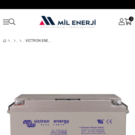
0
VICTRON ENERGY 6V/ 240AH AGM DEEP CYCLE BATTERY