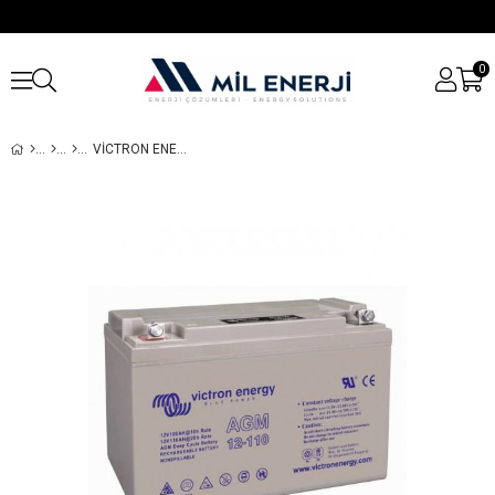
0
VICTRON ENERGY 12V/ 110AH AGM DEEP CYCLE BATTERY (M8)