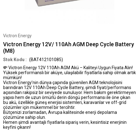
Victron Energy
Victron Energy 12V/ 110Ah AGM Deep Cycle Battery
(M8)
(BAT412101085)
💸
Victron Energy 12V 110Ah AGM Akü – Kaliteyi Uygun Fiyata Alın!
Yüksek performanslı bir aküye, ulaşılabilir fiyatlarla sahip olmak artık
mümkün!
Victron Energy’nin dünya çapında güvenilen AGM teknolojisini
barındıran
12V 110Ah Deep Cycle Battery
, şimdi
fiyat/performans
açısından rakipsiz
bir seviyede sunuluyor. Hem
bakım gerektirmeyen
yapısı
hem de
uzun ömürlü derin döngü performansı
ile öne çıkan
bu akü, özellikle
güneş enerjisi sistemleri
,
karavanlar
ve
off-grid
çözümler
için mükemmel bir tercihtir.
Bütçenizi zorlamadan, Avrupa kalitesinde enerji depolama
çözümüne sahip olun.
Hemen şimdi avantajlı fiyatlarla sipariş verin, kesintisiz enerjinin
keyfini çıkarın!