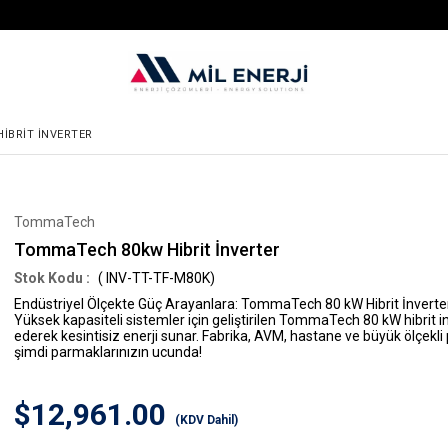
IBRIT İNVERTER
TommaTech
TommaTech 80kw Hibrit İnverter
( INV-TT-TF-M80K)
Endüstriyel Ölçekte Güç Arayanlara: TommaTech 80 kW Hibrit İnverte
Yüksek kapasiteli sistemler için geliştirilen TommaTech 80 kW hibrit i
ederek kesintisiz enerji sunar. Fabrika, AVM, hastane ve büyük ölçekl
şimdi parmaklarınızın ucunda!
$12,961.00
(KDV Dahil)