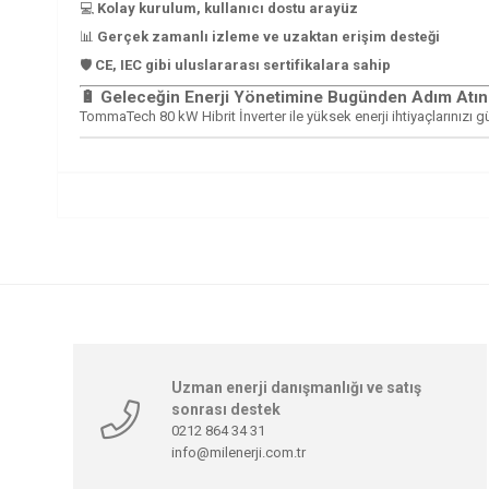
💻
Kolay kurulum, kullanıcı dostu arayüz
📊
Gerçek zamanlı izleme ve uzaktan erişim desteği
🛡️
CE, IEC gibi uluslararası sertifikalara sahip
🔋 Geleceğin Enerji Yönetimine Bugünden Adım Atın
TommaTech 80 kW Hibrit İnverter ile yüksek enerji ihtiyaçlarınızı güve
Uzman enerji danışmanlığı ve satış
sonrası destek
0212 864 34 31
info@milenerji.com.tr