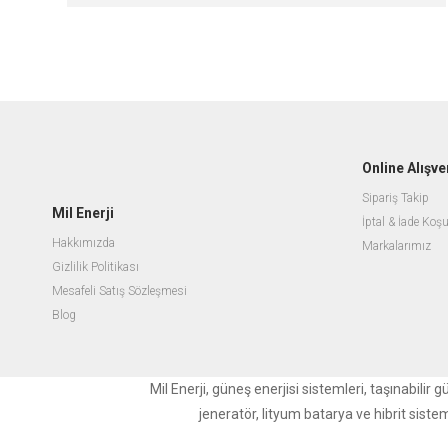
Online Alışve
Sipariş Takip
Mil Enerji
İptal & İade Koşu
Hakkımızda
Markalarımız
Gizlilik Politikası
Mesafeli Satış Sözleşmesi
Blog
Mil Enerji, güneş enerjisi sistemleri, taşınabili
jeneratör, lityum batarya ve hibrit siste