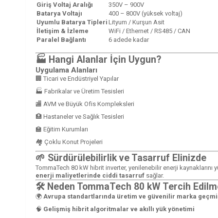
Giriş Voltaj Aralığı
350V – 900V
Batarya Voltajı
400 – 800V (yüksek voltaj)
Uyumlu Batarya Tipleri
Lityum / Kurşun Asit
İletişim & İzleme
WiFi / Ethernet / RS485 / CAN
Paralel Bağlantı
6 adede kadar
🏭 Hangi Alanlar İçin Uygun?
Uygulama Alanları
🏢 Ticari ve Endüstriyel Yapılar
🏭 Fabrikalar ve Üretim Tesisleri
🏬 AVM ve Büyük Ofis Kompleksleri
🏥 Hastaneler ve Sağlık Tesisleri
🏫 Eğitim Kurumları
🏘️ Çoklu Konut Projeleri
🌱 Sürdürülebilirlik ve Tasarruf Elinizde
TommaTech 80 kW hibrit inverter, yenilenebilir enerji kaynaklarını
enerji maliyetlerinde ciddi tasarruf
sağlar.
🛠️ Neden TommaTech 80 kW Tercih Edilm
🌍
Avrupa standartlarında üretim ve güvenilir marka geçmi
🧠
Gelişmiş hibrit algoritmalar ve akıllı yük yönetimi