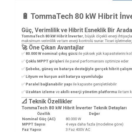
🔋 TommaTech 80 kW Hibrit İnvert
Güç, Verimlilik ve Hibrit Esneklik Bir Arad
TommaTech 80 kW Hibrit İnverter
, büyük ölçekli enerji ihtiyaç
maksimum verimlilik ve tam enerji kontrolü sunar. Ticari işletmeler,
🚀 Öne Çıkan Avantajlar
✅
80.000 W nominal çıkış gücü
ile yüksek yük kapasitelerini kol
✅
Çoklu MPPT girişleri
ile panel performansını optimize eder
✅
Şebeke, güneş ve batarya desteğiyle gerçek hibrit çalış
✅
Lityum ve kurşun asit batarya uyumluluğu
✅
Paralel bağlanabilir yapı
ile kapasite genişletilebilir
✅
Uzaktan izleme
ve
akıllı enerji yönetim platformu
ile tam k
📐 Teknik Özellikler
TommaTech 80 kW Hibrit İnverter Teknik Detayları
Özellik
Değer
Nominal Güç (AC)
80.000 W
MPPT Sayısı
4 veya daha fazla (modeline göre)
Faz Yapısı
3 Faz 400V AC