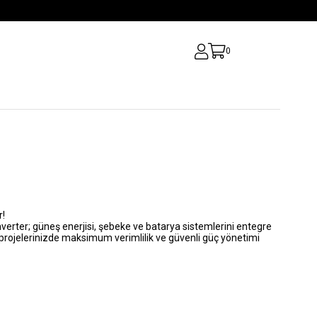
0
r!
nverter; güneş enerjisi, şebeke ve batarya sistemlerini entegre
i projelerinizde maksimum verimlilik ve güvenli güç yönetimi