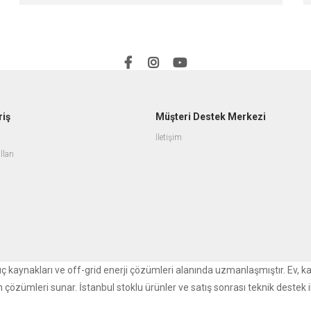
riş
Müşteri Destek Merkezi
İletişim
lları
r güç kaynakları ve off-grid enerji çözümleri alanında uzmanlaşmıştır. Ev, k
m çözümleri sunar. İstanbul stoklu ürünler ve satış sonrası teknik destek i