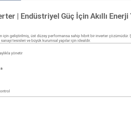
er | Endüstriyel Güç İçin Akıllı Enerji
a
ları için geliştirilmiş, üst düzey performansa sahip hibrit bir inverter çözümüdü
 sanayi tesisleri ve büyük kurumsal yapılar için idealdir.
aylıkla yönetir
ma
ontrol