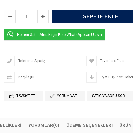
Hemen Satın Almak için Bize WhatsApptan Ulaşın
Telefonla Sipariş
Favorilere Ekle
Karşılaştır
Fiyat Düşünce Haber
TAVSIYE ET
YORUM YAZ
SATICIYA SORU SOR
ELLIKLERI
YORUMLAR
(0)
ÖDEME SEÇENEKLERI
ÜRÜN 