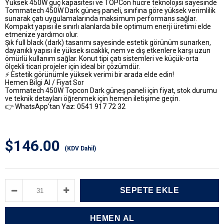
Yüksek 450W güç kapasitesi ve TOPCon hücre teknolojisi sayesinde
Tommatech 450W Dark güneş paneli, sınıfına göre yüksek verimlilik
sunarak çatı uygulamalarında maksimum performans sağlar.
Kompakt yapısı ile sınırlı alanlarda bile optimum enerji üretimi elde
etmenize yardımcı olur.
Şık full black (dark) tasarımı sayesinde estetik görünüm sunarken,
dayanıklı yapısı ile yüksek sıcaklık, nem ve dış etkenlere karşı uzun
ömürlü kullanım sağlar. Konut tipi çatı sistemleri ve küçük-orta
ölçekli ticari projeler için ideal bir çözümdür.
⚡ Estetik görünümle yüksek verimi bir arada elde edin!
Hemen Bilgi Al / Fiyat Sor
Tommatech 450W Topcon Dark güneş paneli için fiyat, stok durumu
ve teknik detayları öğrenmek için hemen iletişime geçin.
👉 WhatsApp'tan Yaz: 0541 917 72 32
$146.00
(KDV Dahil)