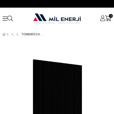
0
TOMMATECH 450WATT 108TN10 16BB TOPCON DARK MODELI GÜNEŞ PANELI