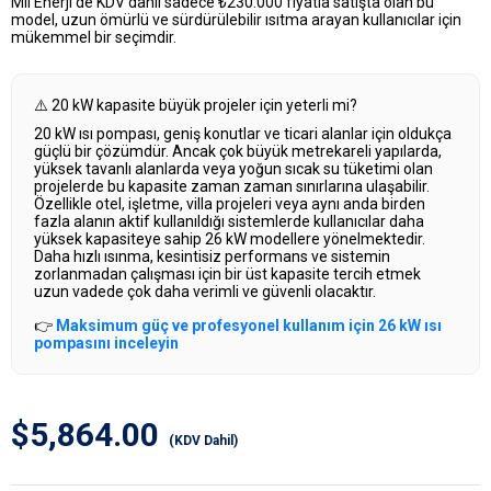
Mil Enerji’de KDV dahil sadece ₺230.000
fiyatla satışta olan bu
model, uzun ömürlü ve sürdürülebilir ısıtma arayan kullanıcılar için
mükemmel bir seçimdir.
⚠️ 20 kW kapasite büyük projeler için yeterli mi?
20 kW ısı pompası, geniş konutlar ve ticari alanlar için oldukça
güçlü bir çözümdür. Ancak çok büyük metrekareli yapılarda,
yüksek tavanlı alanlarda veya yoğun sıcak su tüketimi olan
projelerde bu kapasite zaman zaman sınırlarına ulaşabilir.
Özellikle otel, işletme, villa projeleri veya aynı anda birden
fazla alanın aktif kullanıldığı sistemlerde kullanıcılar daha
yüksek kapasiteye sahip 26 kW modellere yönelmektedir.
Daha hızlı ısınma, kesintisiz performans ve sistemin
zorlanmadan çalışması için bir üst kapasite tercih etmek
uzun vadede çok daha verimli ve güvenli olacaktır.
👉
Maksimum güç ve profesyonel kullanım için 26 kW ısı
pompasını inceleyin
$5,864.00
(KDV Dahil)