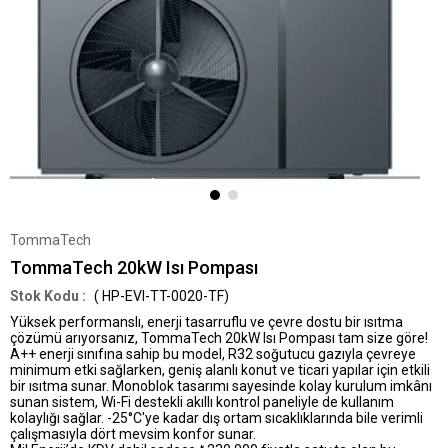
TommaTech
TommaTech 20kW Isı Pompası
( HP-EVI-TT-0020-TF)
Yüksek performanslı, enerji tasarruflu ve çevre dostu bir ısıtma
çözümü arıyorsanız,
TommaTech 20kW Isı Pompası
tam size göre!
A++ enerji sınıfına sahip bu model, R32 soğutucu gazıyla çevreye
minimum etki sağlarken, geniş alanlı konut ve ticari yapılar için etkili
bir ısıtma sunar. Monoblok tasarımı sayesinde kolay kurulum imkânı
sunan sistem, Wi-Fi destekli akıllı kontrol paneliyle de kullanım
kolaylığı sağlar. -25°C'ye kadar dış ortam sıcaklıklarında bile verimli
çalışmasıyla dört mevsim konfor sunar.