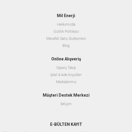
Mil Enerji
Hakkımızda
Gizlilik Politikası
Mesafeli Satış Sözleşmesi
Blog
Online Alışveriş
Sipariş Takip
İptal & İade Koşulları
Markalarımız
Müşteri Destek Merkezi
İletişim
E-BÜLTEN KAYIT