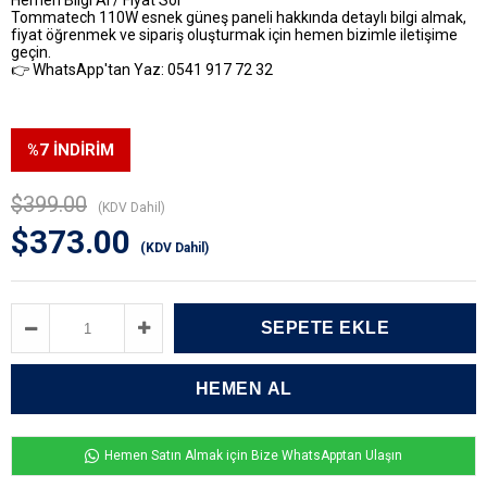
Hemen Bilgi Al / Fiyat Sor
Tommatech 110W esnek güneş paneli hakkında detaylı bilgi almak,
fiyat öğrenmek ve sipariş oluşturmak için hemen bizimle iletişime
geçin.
👉 WhatsApp'tan Yaz: 0541 917 72 32
%
7
İNDIRIM
$399.00
(KDV Dahil)
$373.00
(KDV Dahil)
Hemen Satın Almak için Bize WhatsApptan Ulaşın