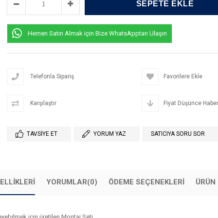
Hemen Satın Almak için Bize WhatsApptan Ulaşın
Telefonla Sipariş
Favorilere Ekle
Karşılaştır
Fiyat Düşünce Haber
TAVSIYE ET
YORUM YAZ
SATICIYA SORU SOR
ELLIKLERI
YORUMLAR
(0)
ÖDEME SEÇENEKLERI
ÜRÜN 
yebilmek için üretilen Montaj Seti.