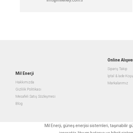
info@milenerji.com.tr
Online Alışve
Sipariş Takip
Mil Enerji
İptal & İade Koşu
Hakkımızda
Markalarımız
Gizlilik Politikası
Mesafeli Satış Sözleşmesi
Blog
Mil Enerji, güneş enerjisi sistemleri, taşınabili