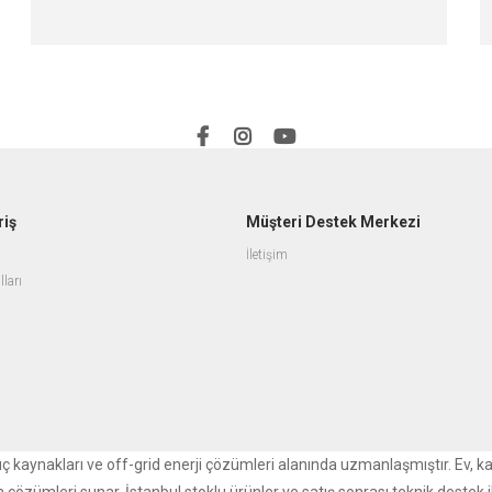
riş
Müşteri Destek Merkezi
İletişim
lları
r güç kaynakları ve off-grid enerji çözümleri alanında uzmanlaşmıştır. Ev, k