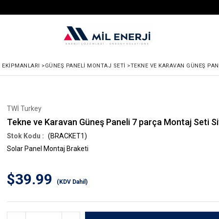
 EKIPMANLARI
>
GÜNEŞ PANELI MONTAJ SETI
>
TEKNE VE KARAVAN GÜNEŞ PANE
TWİ Turkey
Tekne ve Karavan Güneş Paneli 7 parça Montaj Seti S
(BRACKET1)
Solar Panel Montaj Braketi
$39.99
(KDV Dahil)