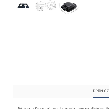
ÜRÜN ÖZ
Tekne ya da Karavan gibi mobil araçlarda güneş panellerini sabitle