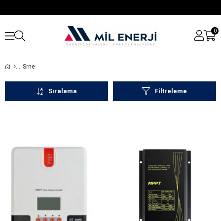
0
Srne
Sıralama
Filtreleme