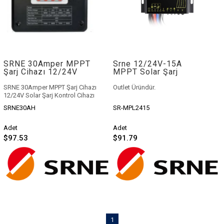
SRNE 30Amper MPPT
Srne 12/24V-15A
Şarj Cihazı 12/24V
MPPT Solar Şarj
Solar Şarj Kontrol
Kontrol Cihazı
Cihazı
SRNE 30Amper MPPT Şarj Cihazı
Outlet Üründür.
12/24V Solar Şarj Kontrol Cihazı
SRNE30AH
SR-MPL2415
Adet
Adet
$97.53
$91.79
1