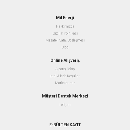
Mil Enerji
Hakkımızda
Gizlilik Politikası
Mesafeli Satış Sözleşmesi
Blog
Online Alışveriş
Sipariş Takip
İptal & İade Koşulları
Markalarımız
Müşteri Destek Merkezi
İletişim
E-BÜLTEN KAYIT