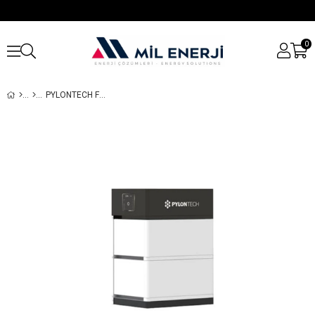
0
PYLONTECH FORCE L1 48V 7.1 KWH KAPASITE LITYUM AKÜ