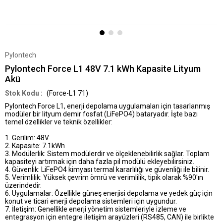
Pylontech
Pylontech Force L1 48V 7.1 kWh Kapasite Lityum
Akü
(Force-L1 71)
Pylontech Force L1, enerji depolama uygulamaları için tasarlanmış
modüler bir lityum demir fosfat (LiFePO4) bataryadır. İşte bazı
temel özellikler ve teknik özellikler:
1. Gerilim: 48V
2. Kapasite: 7.1kWh
3. Modülerlik: Sistem modülerdir ve ölçeklenebilirlik sağlar. Toplam
kapasiteyi artırmak için daha fazla pil modülü ekleyebilirsiniz.
4. Güvenlik: LiFePO4 kimyası termal kararlılığı ve güvenliği ile bilinir.
5. Verimlilik: Yüksek çevrim ömrü ve verimlilik, tipik olarak %90'ın
üzerindedir.
6. Uygulamalar: Özellikle güneş enerjisi depolama ve yedek güç için
konut ve ticari enerji depolama sistemleri için uygundur.
7. İletişim: Genellikle enerji yönetim sistemleriyle izleme ve
entegrasyon için entegre iletişim arayüzleri (RS485, CAN) ile birlikte