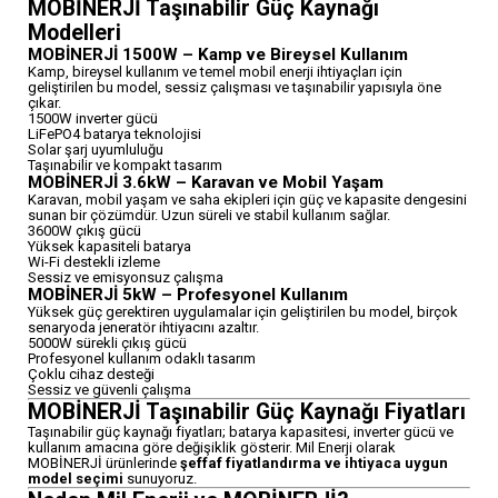
MOBİNERJİ Taşınabilir Güç Kaynağı
Modelleri
MOBİNERJİ 1500W – Kamp ve Bireysel Kullanım
Kamp, bireysel kullanım ve temel mobil enerji ihtiyaçları için
geliştirilen bu model, sessiz çalışması ve taşınabilir yapısıyla öne
çıkar.
1500W inverter gücü
LiFePO4 batarya teknolojisi
Solar şarj uyumluluğu
Taşınabilir ve kompakt tasarım
MOBİNERJİ 3.6kW – Karavan ve Mobil Yaşam
Karavan, mobil yaşam ve saha ekipleri için güç ve kapasite dengesini
sunan bir çözümdür. Uzun süreli ve stabil kullanım sağlar.
3600W çıkış gücü
Yüksek kapasiteli batarya
Wi-Fi destekli izleme
Sessiz ve emisyonsuz çalışma
MOBİNERJİ 5kW – Profesyonel Kullanım
Yüksek güç gerektiren uygulamalar için geliştirilen bu model, birçok
senaryoda jeneratör ihtiyacını azaltır.
5000W sürekli çıkış gücü
Profesyonel kullanım odaklı tasarım
Çoklu cihaz desteği
Sessiz ve güvenli çalışma
MOBİNERJİ Taşınabilir Güç Kaynağı Fiyatları
Taşınabilir güç kaynağı fiyatları; batarya kapasitesi, inverter gücü ve
kullanım amacına göre değişiklik gösterir. Mil Enerji olarak
MOBİNERJİ ürünlerinde
şeffaf fiyatlandırma ve ihtiyaca uygun
model seçimi
sunuyoruz.