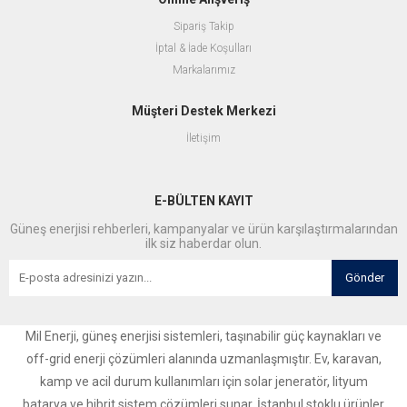
Sipariş Takip
İptal & İade Koşulları
Markalarımız
Müşteri Destek Merkezi
İletişim
E-BÜLTEN KAYIT
Güneş enerjisi rehberleri, kampanyalar ve ürün karşılaştırmalarından
ilk siz haberdar olun.
Gönder
Mil Enerji, güneş enerjisi sistemleri, taşınabilir güç kaynakları ve
off-grid enerji çözümleri alanında uzmanlaşmıştır. Ev, karavan,
kamp ve acil durum kullanımları için solar jeneratör, lityum
batarya ve hibrit sistem çözümleri sunar. İstanbul stoklu ürünler