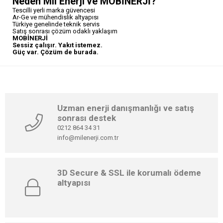
Neden Mil Enerji ve MOBİNERJİ?
Tescilli yerli marka güvencesi
Ar-Ge ve mühendislik altyapısı
Türkiye genelinde teknik servis
Satış sonrası çözüm odaklı yaklaşım
MOBİNERJİ
Sessiz çalışır. Yakıt istemez.
Güç var. Çözüm de burada.
Uzman enerji danışmanlığı ve satış
sonrası destek
0212 864 34 31
info@milenerji.com.tr
3D Secure & SSL ile korumalı ödeme
altyapısı