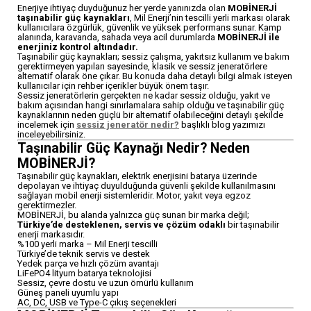
Dönüştürmek İster misin?
Enerjiye ihtiyaç duyduğunuz her yerde yanınızda olan
MOBİNERJİ
5kW taşınabilir güç kaynağı yüksek
taşınabilir güç kaynakları
, Mil Enerji’nin tescilli yerli markası olarak
güç gereksinimleri için oldukça güçlü
kullanıcılara özgürlük, güvenlik ve yüksek performans sunar. Kamp
bir çözümdür. Ancak bu sistemi
alanında, karavanda, sahada veya acil durumlarda
MOBİNERJİ ile
enerjiniz kontrol altındadır.
tamamen bağımsız kullanmak,
Taşınabilir güç kaynakları; sessiz çalışma, yakıtsız kullanım ve bakım
güneşten sürekli enerji üretmek ve
gerektirmeyen yapıları sayesinde, klasik ve sessiz jeneratörlere
kesintisiz kullanım sağlamak
alternatif olarak öne çıkar. Bu konuda daha detaylı bilgi almak isteyen
istiyorsan solar jeneratör sistemine
kullanıcılar için rehber içerikler büyük önem taşır.
geçmen gerekir.
Sessiz jeneratörlerin gerçekten ne kadar sessiz olduğu, yakıt ve
👉
5kW Solar Jeneratör Sistemini
bakım açısından hangi sınırlamalara sahip olduğu ve taşınabilir güç
İncele
kaynaklarının neden güçlü bir alternatif olabileceğini detaylı şekilde
incelemek için
sessiz jeneratör nedir?
başlıklı blog yazımızı
⚡ Güneşten üret, depola ve yüksek
inceleyebilirsiniz.
güçte kesintisiz kullan
Taşınabilir Güç Kaynağı Nedir? Neden
MOBİNERJİ?
Taşınabilir güç kaynakları, elektrik enerjisini batarya üzerinde
depolayan ve ihtiyaç duyulduğunda güvenli şekilde kullanılmasını
sağlayan mobil enerji sistemleridir. Motor, yakıt veya egzoz
gerektirmezler.
MOBİNERJİ, bu alanda yalnızca güç sunan bir marka değil;
Türkiye’de desteklenen, servis ve çözüm odaklı
bir taşınabilir
enerji markasıdır.
%100 yerli marka – Mil Enerji tescilli
Türkiye’de teknik servis ve destek
Yedek parça ve hızlı çözüm avantajı
LiFePO4 lityum batarya teknolojisi
Sessiz, çevre dostu ve uzun ömürlü kullanım
Güneş paneli uyumlu yapı
AC, DC, USB ve Type-C çıkış seçenekleri