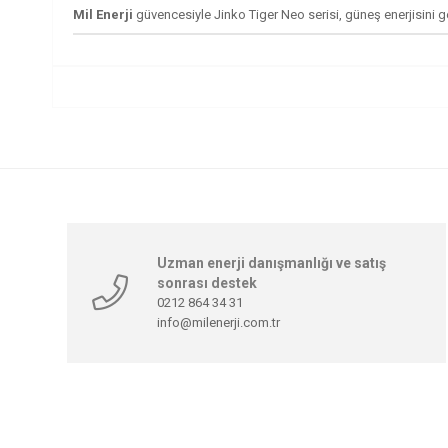
Mil Enerji
güvencesiyle Jinko Tiger Neo serisi, güneş enerjisini g
Uzman enerji danışmanlığı ve satış
sonrası destek
0212 864 34 31
info@milenerji.com.tr