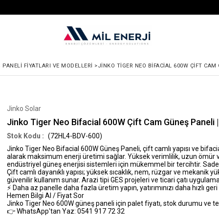
 PANELI FIYATLARI VE MODELLERI
>
JINKO TIGER NEO BIFACIAL 600W ÇIFT CAM
Jinko Solar
Jinko Tiger Neo Bifacial 600W Çift Cam Güneş Paneli 
(72HL4-BDV-600)
Jinko Tiger Neo Bifacial 600W Güneş Paneli
, çift camlı yapısı ve bifa
alarak maksimum enerji üretimi sağlar. Yüksek verimlilik, uzun ömür ve z
endüstriyel güneş enerjisi sistemleri için mükemmel bir tercihtir. Sade
Çift camlı dayanıklı yapısı; yüksek sıcaklık, nem, rüzgar ve mekanik y
güvenilir kullanım sunar. Arazi tipi GES projeleri ve ticari çatı uygulama
⚡ Daha az panelle daha fazla üretim yapın, yatırımınızı daha hızlı geri
Hemen Bilgi Al / Fiyat Sor
Jinko Tiger Neo 600W güneş paneli için palet fiyatı, stok durumu ve t
👉 WhatsApp'tan Yaz: 0541 917 72 32