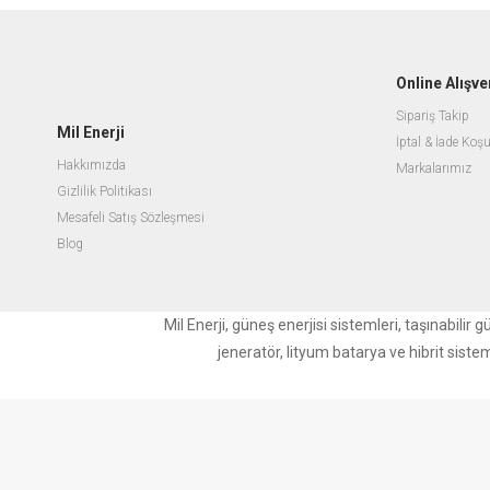
Online Alışve
Sipariş Takip
Mil Enerji
İptal & İade Koşu
Hakkımızda
Markalarımız
Gizlilik Politikası
Mesafeli Satış Sözleşmesi
Blog
Mil Enerji, güneş enerjisi sistemleri, taşınabili
jeneratör, lityum batarya ve hibrit siste