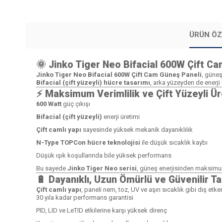
ÜRÜN ÖZ
🌞
Jinko Tiger Neo Bifacial 600W Çift C
Jinko Tiger Neo Bifacial 600W Çift Cam Güneş Paneli
, güneş
Bifacial (çift yüzeyli) hücre tasarımı
, arka yüzeyden de enerji 
⚡
Maksimum Verimlilik ve Çift Yüzeyli Ür
600 Watt
güç çıkışı
Bifacial (çift yüzeyli)
enerji üretimi
Çift camlı yapı
sayesinde yüksek mekanik dayanıklılık
N-Type TOPCon hücre teknolojisi
ile düşük sıcaklık kaybı
Düşük ışık koşullarında bile yüksek performans
Bu sayede
Jinko Tiger Neo serisi
, güneş enerjisinden maksimum 
🔋
Dayanıklı, Uzun Ömürlü ve Güvenilir T
Çift camlı yapı
, paneli nem, toz, UV ve aşırı sıcaklık gibi dış etke
30 yıla kadar performans garantisi
PID, LID ve LeTID etkilerine karşı yüksek direnç