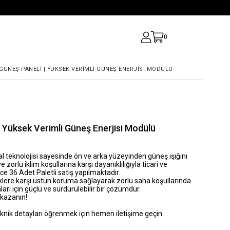
0
 GÜNEŞ PANELI | YÜKSEK VERIMLI GÜNEŞ ENERJISI MODÜLÜ
| Yüksek Verimli Güneş Enerjisi Modülü
cial teknolojisi sayesinde ön ve arka yüzeyinden güneş ışığını
orlu iklim koşullarına karşı dayanıklılığıyla ticari ve
ce 36 Adet Paletli satış yapılmaktadır.
üklere karşı üstün koruma sağlayarak zorlu saha koşullarında
ları için güçlü ve sürdürülebilir bir çözümdür.
 kazanın!
eknik detayları öğrenmek için hemen iletişime geçin.