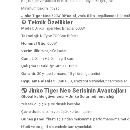
Kar, rüzgar ve yüksek nem koşullarına dayanıklı çerçeve
Minimum bakım ihtiyacı
Jinko Tiger Neo 600W Bifacial
, zorlu iklim koşullarında bile isti
⚙️
Teknik Özellikler
Model:
Jinko Tiger Neo Bifacial 600W
Teknoloji:
N-Type TOPCon Bifacial
Nominal Güç:
600W
Verimlilik:
%23,23’e kadar
Cam:
2.0 mm + 2.0 mm çift cam
Çalışma Sıcaklığı:
-40°C / +85°C
Garanti:
30 yıl performans, 15 yıl ürün garantisi
Uygulama Alanları:
Çatı GES, arazi tipi sistemler, ticari tesisler
🌎
Jinko Tiger Neo Serisinin Avantajları
Global kalite güvencesi – Jinko Solar mühendisliği
Yüksek güç çıkışı ve düşük kayıplar
Çevre dostu üretim ve düşük karbon salımı
Güneş paneli fiyatı
açısından mükemmel performans/maliyet d
Hibrit ve on-grid sistemlerle tam uyumluluk