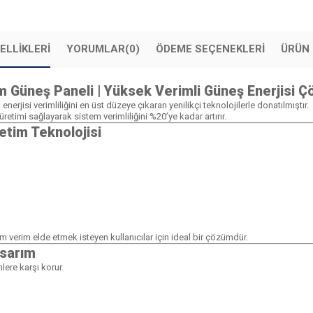
ELLIKLERI
YORUMLAR
(0)
ÖDEME SEÇENEKLERI
ÜRÜN 
am Güneş Paneli | Yüksek Verimli Güneş Enerjisi 
 enerjisi verimliliğini en üst düzeye çıkaran yenilikçi teknolojilerle donatılmıştır.
üretimi sağlayarak sistem verimliliğini %20’ye kadar artırır.
etim Teknolojisi
verim elde etmek isteyen kullanıcılar için ideal bir çözümdür.
asarım
nlere karşı korur.