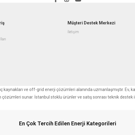
riş
Müşteri Destek Merkezi
İletişim
lları
r güç kaynakları ve off-grid enerji çözümleri alanında uzmanlaşmıştır. Ev, k
m çözümleri sunar. İstanbul stoklu ürünler ve satış sonrası teknik destek i
En Çok Tercih Edilen Enerji Kategorileri