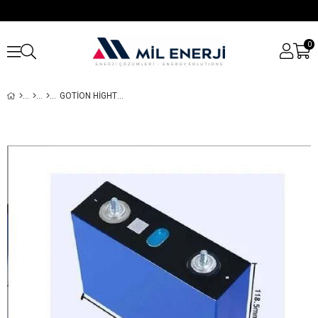
0
GOTION HIGHTECH 3.2V 102AH LIFEPO4 LITYUM DEMIR FOSFAT HÜCRE