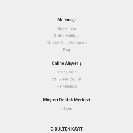
Mil Enerji
Hakkımızda
Gizlilik Politikası
Mesafeli Satış Sözleşmesi
Blog
Online Alışveriş
Sipariş Takip
İptal & İade Koşulları
Markalarımız
Müşteri Destek Merkezi
İletişim
E-BÜLTEN KAYIT