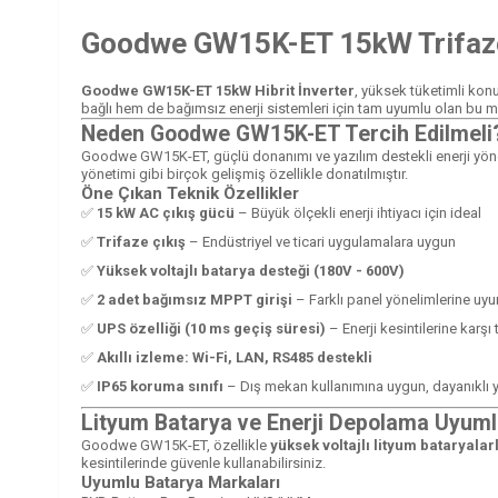
Goodwe GW15K-ET 15kW Trifaze Hi
Goodwe GW15K-ET 15kW Hibrit İnverter
, yüksek tüketimli konutl
bağlı hem de bağımsız enerji sistemleri için tam uyumlu olan bu mod
Neden Goodwe GW15K-ET Tercih Edilmeli
Goodwe GW15K-ET, güçlü donanımı ve yazılım destekli enerji yö
yönetimi gibi birçok gelişmiş özellikle donatılmıştır.
Öne Çıkan Teknik Özellikler
✅
15 kW AC çıkış gücü
– Büyük ölçekli enerji ihtiyacı için ideal
✅
Trifaze çıkış
– Endüstriyel ve ticari uygulamalara uygun
✅
Yüksek voltajlı batarya desteği (180V - 600V)
✅
2 adet bağımsız MPPT girişi
– Farklı panel yönelimlerine uy
✅
UPS özelliği (10 ms geçiş süresi)
– Enerji kesintilerine karş
✅
Akıllı izleme: Wi-Fi, LAN, RS485 destekli
✅
IP65 koruma sınıfı
– Dış mekan kullanımına uygun, dayanıklı 
Lityum Batarya ve Enerji Depolama Uyum
Goodwe GW15K-ET, özellikle
yüksek voltajlı lityum bataryalar
kesintilerinde güvenle kullanabilirsiniz.
Uyumlu Batarya Markaları