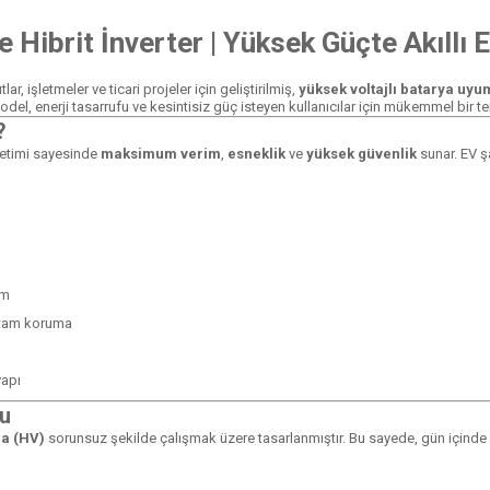
brit İnverter | Yüksek Güçte Akıllı E
ar, işletmeler ve ticari projeler için geliştirilmiş,
yüksek voltajlı batarya uyu
el, enerji tasarrufu ve kesintisiz güç isteyen kullanıcılar için mükemmel bir terc
?
netimi sayesinde
maksimum verim
,
esneklik
ve
yüksek güvenlik
sunar. EV ş
um
ı tam koruma
yapı
lu
la (HV)
sorunsuz şekilde çalışmak üzere tasarlanmıştır. Bu sayede, gün içinde ür