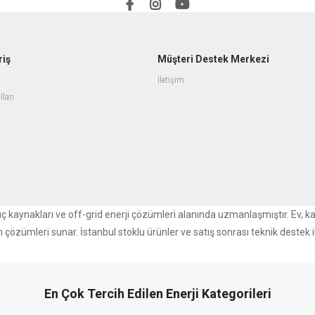
riş
Müşteri Destek Merkezi
İletişim
lları
r güç kaynakları ve off-grid enerji çözümleri alanında uzmanlaşmıştır. Ev, k
m çözümleri sunar. İstanbul stoklu ürünler ve satış sonrası teknik destek i
En Çok Tercih Edilen Enerji Kategorileri