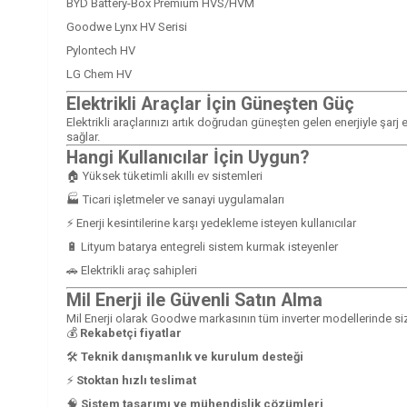
BYD Battery-Box Premium HVS/HVM
Goodwe Lynx HV Serisi
Pylontech HV
LG Chem HV
Elektrikli Araçlar İçin Güneşten Güç
Elektrikli araçlarınızı artık doğrudan güneşten gelen enerjiyle şa
sağlar.
Hangi Kullanıcılar İçin Uygun?
🏠 Yüksek tüketimli akıllı ev sistemleri
🏭 Ticari işletmeler ve sanayi uygulamaları
⚡ Enerji kesintilerine karşı yedekleme isteyen kullanıcılar
🔋 Lityum batarya entegreli sistem kurmak isteyenler
🚗 Elektrikli araç sahipleri
Mil Enerji ile Güvenli Satın Alma
Mil Enerji olarak Goodwe markasının tüm inverter modellerinde siz
💰
Rekabetçi fiyatlar
🛠️
Teknik danışmanlık ve kurulum desteği
⚡
Stoktan hızlı teslimat
🧠
Sistem tasarımı ve mühendislik çözümleri