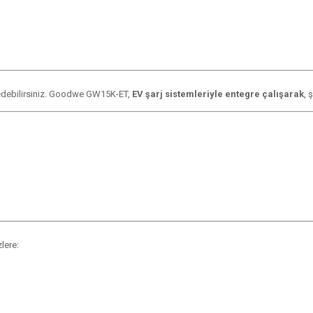
rj edebilirsiniz. Goodwe GW15K-ET,
EV şarj sistemleriyle entegre çalışarak
, 
lere: