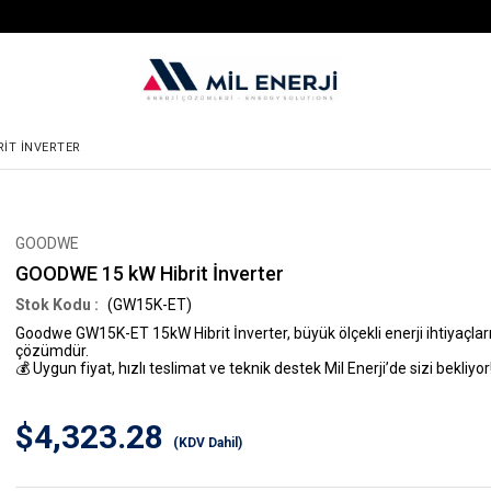
IT İNVERTER
GOODWE
GOODWE 15 kW Hibrit İnverter
(GW15K-ET)
Goodwe GW15K-ET 15kW Hibrit İnverter
, büyük ölçekli enerji ihtiyaçl
çözümdür.
💰
Uygun fiyat, hızlı teslimat ve teknik destek Mil Enerji’de sizi bekliyor
$4,323.28
(KDV Dahil)