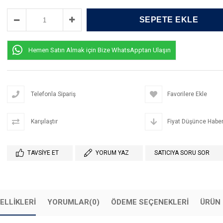
Hemen Satın Almak için Bize WhatsApptan Ulaşın
Telefonla Sipariş
Favorilere Ekle
Karşılaştır
Fiyat Düşünce Haber
TAVSIYE ET
YORUM YAZ
SATICIYA SORU SOR
ELLIKLERI
YORUMLAR
(0)
ÖDEME SEÇENEKLERI
ÜRÜN 