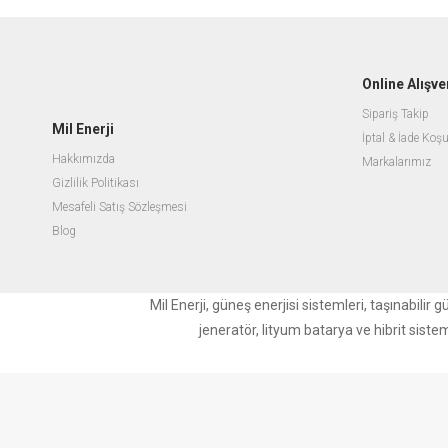
Online Alışve
Sipariş Takip
Mil Enerji
İptal & İade Koşu
Hakkımızda
Markalarımız
Gizlilik Politikası
Mesafeli Satış Sözleşmesi
Blog
Mil Enerji, güneş enerjisi sistemleri, taşınabili
jeneratör, lityum batarya ve hibrit siste