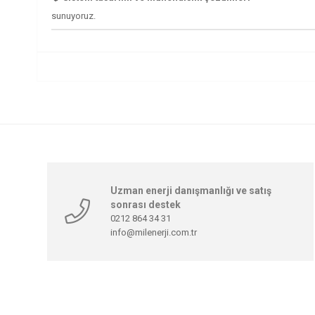
sunuyoruz.
Uzman enerji danışmanlığı ve satış
sonrası destek
0212 864 34 31
info@milenerji.com.tr