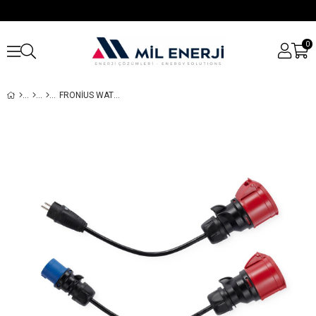
0
FRONIUS WATTPILOT GO 22 J ADAPTÖR SETI