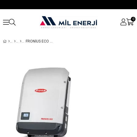
0
FRONIUS ECO 27.0-3-S WLAN/LAN/WEB SUNUCUSU ON GRID İNVERTER