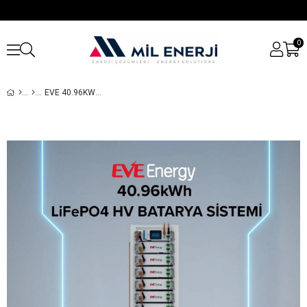
0
EVE 40.96KWH LIFEPO4 HV YÜKSEK VOLTAJ BATARYA SISTEMI | GÜVENILIR ENERJI DEPOLAMA ÇÖZÜMÜ