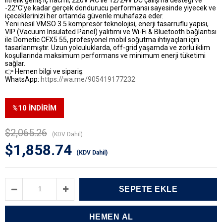
-22°C'ye kadar gerçek dondurucu performansı
sayesinde yiyecek ve
içeceklerinizi her ortamda güvenle muhafaza eder.
Yeni nesil
VMSO 3.5 kompresör teknolojisi
, enerji tasarruflu yapısı,
VIP (Vacuum Insulated Panel)
yalıtımı ve Wi-Fi & Bluetooth bağlantısı
ile Dometic CFX5 55, profesyonel mobil soğutma ihtiyaçları için
tasarlanmıştır. Uzun yolculuklarda, off-grid yaşamda ve zorlu iklim
koşullarında maksimum performans ve minimum enerji tüketimi
sağlar.
👉 Hemen bilgi ve sipariş:
WhatsApp:
https://wa.me/905419177232
%
10
İNDIRIM
$2,065.26
(KDV Dahil)
$1,858.74
(KDV Dahil)