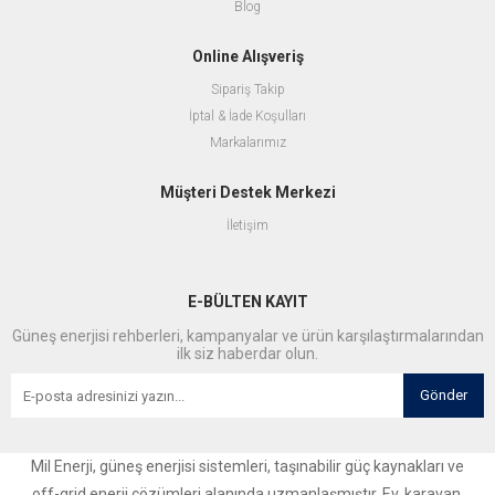
Blog
Online Alışveriş
Sipariş Takip
İptal & İade Koşulları
Markalarımız
Müşteri Destek Merkezi
İletişim
E-BÜLTEN KAYIT
Güneş enerjisi rehberleri, kampanyalar ve ürün karşılaştırmalarından
ilk siz haberdar olun.
Gönder
Mil Enerji, güneş enerjisi sistemleri, taşınabilir güç kaynakları ve
off-grid enerji çözümleri alanında uzmanlaşmıştır. Ev, karavan,