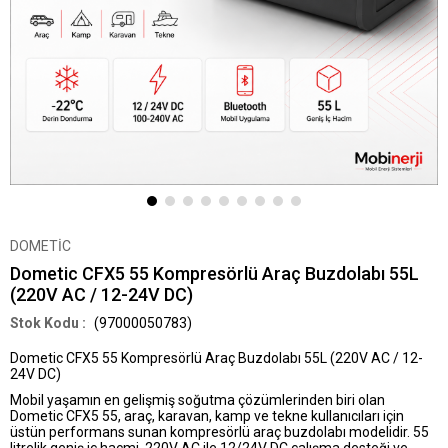
DOMETİC
Dometic CFX5 55 Kompresörlü Araç Buzdolabı 55L
(220V AC / 12-24V DC)
(97000050783)
Dometic CFX5 55 Kompresörlü Araç Buzdolabı 55L (220V AC / 12-
24V DC)
Mobil yaşamın en gelişmiş soğutma çözümlerinden biri olan
Dometic CFX5 55
, araç, karavan, kamp ve tekne kullanıcıları için
üstün performans sunan
kompresörlü araç buzdolabı
modelidir. 55
litrelik geniş iç hacmi,
220V AC ile 12/24V DC
çalışma desteği ve