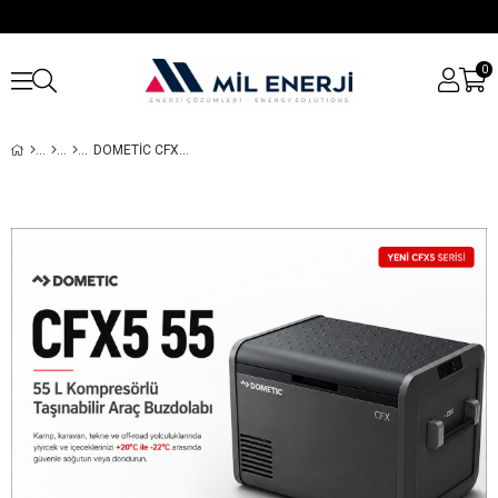
0
DOMETIC CFX5 55 KOMPRESÖRLÜ ARAÇ BUZDOLABI 55L (220V AC / 12-24V DC)