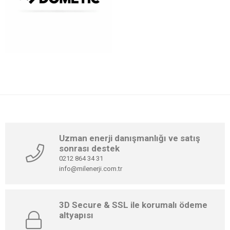
https://wa.me/905419177232
Uzman enerji danışmanlığı ve satış
sonrası destek
0212 864 34 31
info@milenerji.com.tr
3D Secure & SSL ile korumalı ödeme
altyapısı