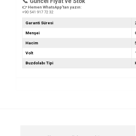
📞 Güncel Fiyat ve Stok
👉 Hemen WhatsApp’tan yazın:
+90 541 917 72 32
Garanti Süresi
Menşei
Hacim
Volt
Buzdolabı Tipi