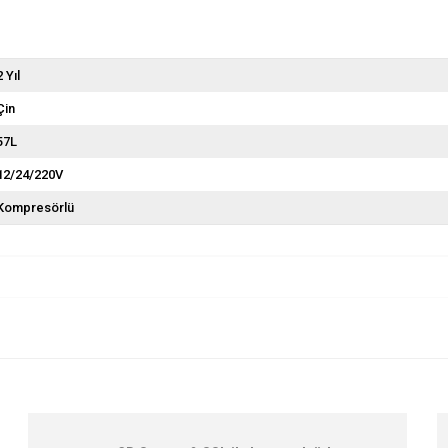
2 Yıl
Çin
57L
12/24/220V
Kompresörlü