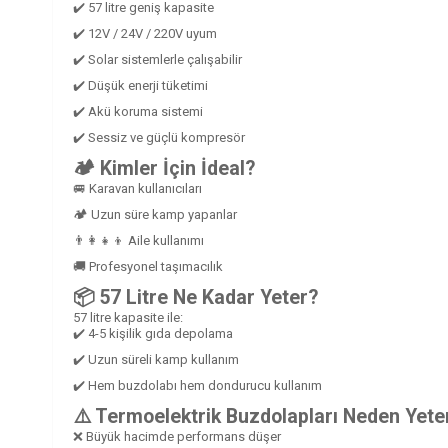
✔️ 57 litre geniş kapasite
✔️ 12V / 24V / 220V uyum
✔️ Solar sistemlerle çalışabilir
✔️ Düşük enerji tüketimi
✔️ Akü koruma sistemi
✔️ Sessiz ve güçlü kompresör
🏕️ Kimler İçin İdeal?
🚐 Karavan kullanıcıları
🏕️ Uzun süre kamp yapanlar
👨‍👩‍👧‍👦 Aile kullanımı
🚚 Profesyonel taşımacılık
📦 57 Litre Ne Kadar Yeter?
57 litre kapasite ile:
✔️ 4-5 kişilik gıda depolama
✔️ Uzun süreli kamp kullanım
✔️ Hem buzdolabı hem dondurucu kullanım
⚠️ Termoelektrik Buzdolapları Neden Yete
❌ Büyük hacimde performans düşer