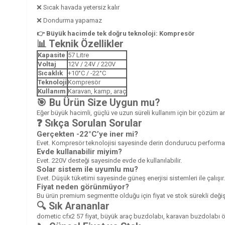
❌ Sıcak havada yetersiz kalır
❌ Dondurma yapamaz
👉 Büyük hacimde tek doğru teknoloji: Kompresör
📊 Teknik Özellikler
Kapasite
57 Litre
Voltaj
12V / 24V / 220V
Sıcaklık
+10°C / -22°C
Teknoloji
Kompresör
Kullanım
Karavan, kamp, araç
🎯 Bu Ürün Size Uygun mu?
Eğer büyük hacimli, güçlü ve uzun süreli kullanım için bir çözüm ar
❓ Sıkça Sorulan Sorular
Gerçekten -22°C’ye iner mi?
Evet. Kompresör teknolojisi sayesinde derin dondurucu performa
Evde kullanabilir miyim?
Evet. 220V desteği sayesinde evde de kullanılabilir.
Solar sistem ile uyumlu mu?
Evet. Düşük tüketimi sayesinde güneş enerjisi sistemleri ile çalışır.
Fiyat neden görünmüyor?
Bu ürün premium segmentte olduğu için fiyat ve stok sürekli deği
🔍 Sık Arananlar
dometic cfx2 57 fiyat, büyük araç buzdolabı, karavan buzdolabı ö