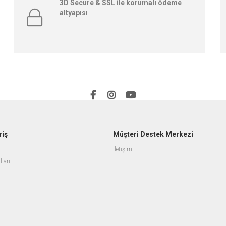
3D Secure & SSL ile korumalı ödeme
altyapısı
riş
Müşteri Destek Merkezi
İletişim
lları