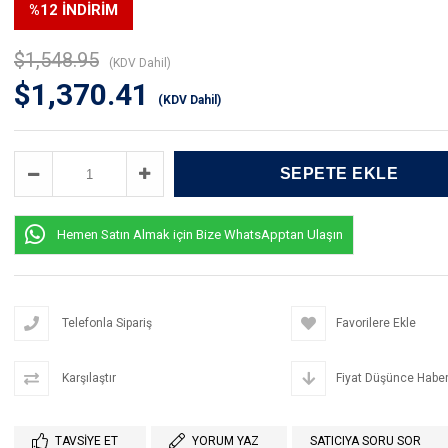
%
12
İNDIRIM
$1,548.95
(KDV Dahil)
$1,370.41
(KDV Dahil)
Hemen Satın Almak için Bize WhatsApptan Ulaşın
Telefonla Sipariş
Favorilere Ekle
Karşılaştır
Fiyat Düşünce Haber
TAVSIYE ET
YORUM YAZ
SATICIYA SORU SOR