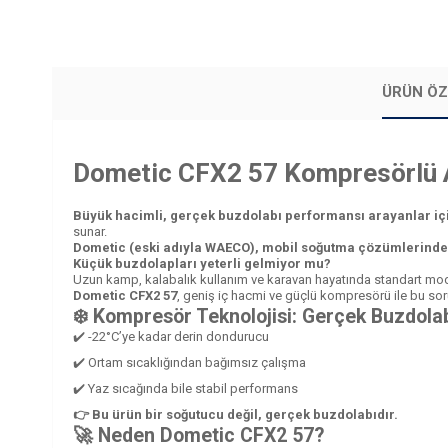
ÜRÜN ÖZ
Dometic CFX2 57 Kompresörlü 
Büyük hacimli, gerçek buzdolabı performansı arayanlar iç
sunar.
Dometic (eski adıyla WAECO), mobil soğutma çözümlerinde 
Küçük buzdolapları yeterli gelmiyor mu?
Uzun kamp, kalabalık kullanım ve karavan hayatında standart model
Dometic CFX2 57
, geniş iç hacmi ve güçlü kompresörü ile bu so
❄️ Kompresör Teknolojisi: Gerçek Buzdola
✔️ -22°C’ye kadar derin dondurucu
✔️ Ortam sıcaklığından bağımsız çalışma
✔️ Yaz sıcağında bile stabil performans
👉 Bu ürün bir soğutucu değil, gerçek buzdolabıdır.
🚀 Neden Dometic CFX2 57?