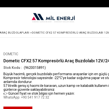
ARAÇ BUZDOLAPLARI
>
DOMETIC CFX2 57 KOMPRESÖRLÜ ARAÇ BUZDOLABI 12V/
DOMETİC
Dometic CFX2 57 Kompresörlü Araç Buzdolabı 12V/2
(9620015891)
Büyük hacimli, gerçek buzdolabı performansı arayanlar için en güçlü 
Kompresör teknolojisi sayesinde
-22°C’ye kadar soğutma
yapar ve st
anlamda dondurur.
57 litrelik geniş iç hacmi ile karavan, uzun kamp ve kalabalık kullanım i
günlerce güvenle saklayabilirsiniz.
👉 Güncel fiyat ve stok bilgisi için hemen yazın:
WhatsApp: +90 541 917 72 32