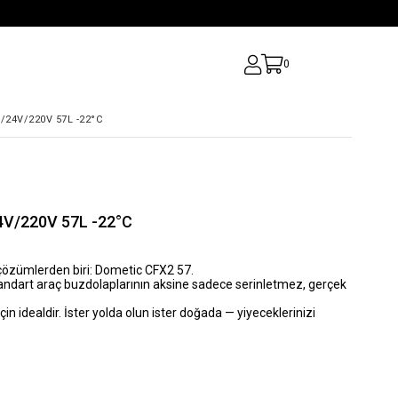
0
24V/220V 57L -22°C
4V/220V 57L -22°C
çözümlerden biri:
Dometic CFX2 57.
andart araç buzdolaplarının aksine sadece serinletmez, gerçek
çin idealdir. İster yolda olun ister doğada —
yiyeceklerinizi