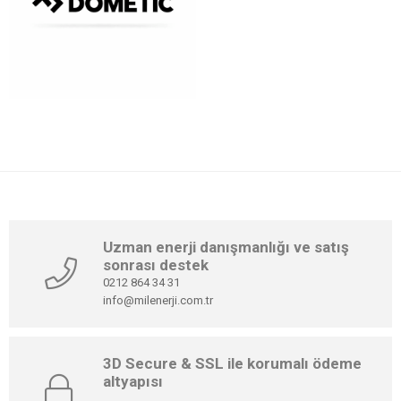
WhatsApp:
https://wa.me/905419177232
Uzman enerji danışmanlığı ve satış
sonrası destek
0212 864 34 31
info@milenerji.com.tr
3D Secure & SSL ile korumalı ödeme
altyapısı