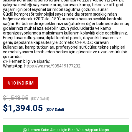
çalışma desteği sayesinde araç, karavan, kamp, tekne ve off-grid
yaşam için profesyonel bir mobil soğutma çözümü sunar.
Güçlü kompresör teknolojisi sayesinde dış ortam sıcaklığından
bağımsız olarak
+20°C ile -18°C
arasında hassas sıcaklık kontrolü
sağlar. Bir bölmede içeceklerinizi soğuturken diğer bölmede donmuş
gıdalarınızı muhafaza edebilir, uzun yolculuklarda ve kamp
organizasyonlarında maksimum kullanım kolaylığı elde edebilirsiniz.
Enerji tasarruflu yapısı, dijital kontrol paneli, dayanıklı tasarımı ve
geniş depolama kapasitesiyle
Dometic CFF70DZ
; karavan
kullanıcıları, kamp tutkunları, profesyonel sürücüler, tekne sahipleri
ve mobil yaşamı tercih eden herkes için güvenilir ve uzun ömürlü bir
çözümdür.
👉 Hemen bilgi ve sipariş:
WhatsApp:
https://wa.me/905419177232
%
10
İNDIRIM
$1,548.95
(KDV Dahil)
$1,394.05
(KDV Dahil)
Hemen Satın Almak için Bize WhatsApptan Ulaşın