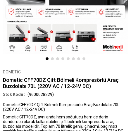
DOMETİC
Dometic CFF70DZ Çift Bölmeli Kompresörlü Araç
Buzdolabı 70L (220V AC / 12-24V DC)
(9600028329)
Dometic CFF70DZ Çift Bölmeli Kompresörlü Araç Buzdolabı 70L
(220V AC / 12-24V DC)
Dometic CFF70DZ
, aynı anda hem soğutucu hem de derin
dondurucu olarak kullanılabilen
çift bölmeli kompresörlü araç
buzdolabı
modelidir. Toplam
70 litrelik geniş iç hacmi
, bağımsız
sıcaklık kontrolüne sahip iki ayrı bölmesi ve
220V AC ile 12/24V DC