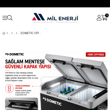
0
DOMETIC CFF70DZ ÇIFT BÖLMELI KOMPRESÖRLÜ ARAÇ BUZDOLABI 70L (220V AC / 12-24V DC)