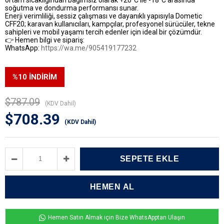
soğutma ve dondurma performansı sunar.
Enerji verimliliği, sessiz çalışması ve dayanıklı yapısıyla Dometic
CFF20; karavan kullanıcıları, kampçılar, profesyonel sürücüler, tekne
sahipleri ve mobil yaşamı tercih edenler için ideal bir çözümdür.
👉 Hemen bilgi ve sipariş:
WhatsApp:
https://wa.me/905419177232
%
10
İNDIRIM
$787.09
(KDV Dahil)
$708.39
(KDV Dahil)
Hemen Satın Almak için Bize WhatsApptan Ulaşın