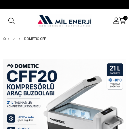
0
DOMETIC CFF20 KOMPRESÖRLÜ ARAÇ BUZDOLABI 21L (220V AC / 12-24V DC)