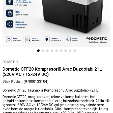
DOMETİC
Dometic CFF20 Kompresörlü Araç Buzdolabı 21L
(220V AC / 12-24V DC)
(97000133104)
Dometic CFF20 Taşınabilir Kompresörlü Araç Buzdolabı (21 L)
Dometic
CFF20
, araç, karavan, tekne ve kamp kullanımı için
geliştirilen kompakt
kompresörlü araç buzdolabı
modelidir. 21 litrelik
iç hacmi,
220V AC ve 12/24V DC
çalışma desteği sayesinde hem
evde hem de araçta kullanılabilir. Güçlü kompresör teknolojisi ile dış
ortam sıcaklığından bağımsız olarak
+20°C ile -18°C
arasında