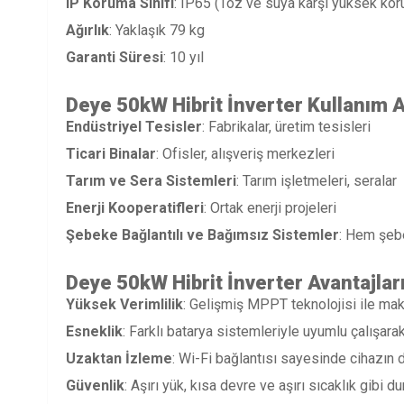
IP Koruma Sınıfı
: IP65 (Toz ve suya karşı yüksek ko
Ağırlık
: Yaklaşık 79 kg
Garanti Süresi
: 10 yıl
Deye 50kW Hibrit İnverter
Kullanım A
Endüstriyel Tesisler
: Fabrikalar, üretim tesisleri
Ticari Binalar
: Ofisler, alışveriş merkezleri
Tarım ve Sera Sistemleri
: Tarım işletmeleri, seralar
Enerji Kooperatifleri
: Ortak enerji projeleri
Şebeke Bağlantılı ve Bağımsız Sistemler
: Hem şeb
Deye 50kW Hibrit İnverter
Avantajlar
Yüksek Verimlilik
: Gelişmiş MPPT teknolojisi ile mak
Esneklik
: Farklı batarya sistemleriyle uyumlu çalışarak
Uzaktan İzleme
: Wi-Fi bağlantısı sayesinde cihazın d
Güvenlik
: Aşırı yük, kısa devre ve aşırı sıcaklık gibi 