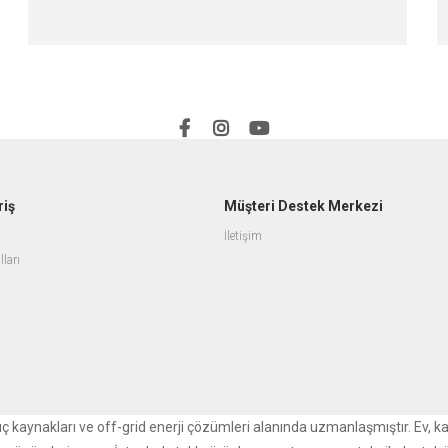
riş
Müşteri Destek Merkezi
İletişim
lları
r güç kaynakları ve off-grid enerji çözümleri alanında uzmanlaşmıştır. Ev, k