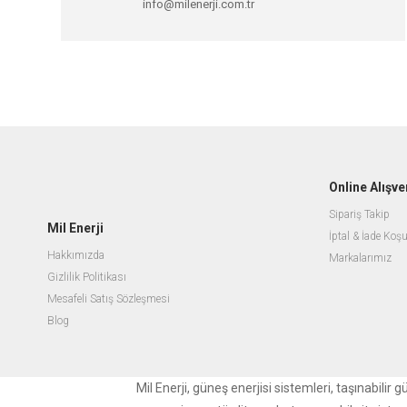
info@milenerji.com.tr
Online Alışve
Sipariş Takip
Mil Enerji
İptal & İade Koşu
Hakkımızda
Markalarımız
Gizlilik Politikası
Mesafeli Satış Sözleşmesi
Blog
Mil Enerji, güneş enerjisi sistemleri, taşınabili