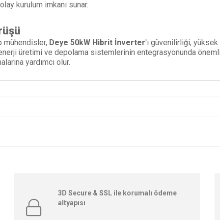
kolay kurulum imkanı sunar.
rüşü
p mühendisler,
Deye 50kW Hibrit İnverter
'ı güvenilirliği, yüks
, enerji üretimi ve depolama sistemlerinin entegrasyonunda önemli b
alarına yardımcı olur.
3D Secure & SSL ile korumalı ödeme
altyapısı