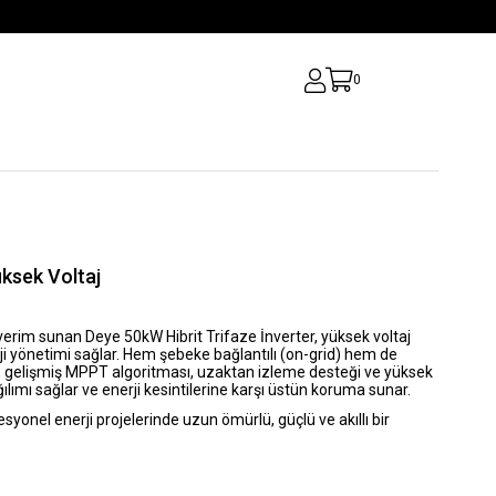
0
üksek Voltaj
m verim sunan
Deye 50kW Hibrit Trifaze İnverter
, yüksek voltaj
rji yönetimi sağlar. Hem şebeke bağlantılı (on-grid) hem de
er, gelişmiş MPPT algoritması, uzaktan izleme desteği ve yüksek
ağılımı sağlar ve enerji kesintilerine karşı üstün koruma sunar.
syonel enerji projelerinde uzun ömürlü, güçlü ve akıllı bir