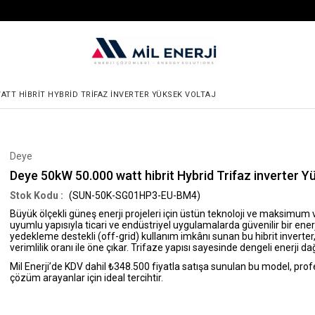
WATT HIBRIT HYBRID TRIFAZ INVERTER YÜKSEK VOLTAJ
Deye
Deye 50kW 50.000 watt hibrit Hybrid Trifaz inverter Y
(SUN-50K-SG01HP3-EU-BM4)
Büyük ölçekli güneş enerji projeleri için üstün teknoloji ve maksimu
uyumlu yapısıyla ticari ve endüstriyel uygulamalarda güvenilir bir ene
yedekleme destekli (off-grid) kullanım imkânı sunan bu hibrit invert
verimlilik oranı ile öne çıkar. Trifaze yapısı sayesinde dengeli enerji d
Mil Enerji’de KDV dahil ₺348.500
fiyatla satışa sunulan bu model, profe
çözüm arayanlar için ideal tercihtir.