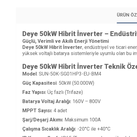
ÜRÜN ÖZ
Deye 50kW Hibrit İnverter – Endüstri
Güçlü, Verimli ve Akıllı Enerji Yönetimi
Deye 50kW Hibrit İnverter
, endüstriyel ve ticari ene
yüksek voltajlı batarya sistemleriyle uyumlu olan bu inve
Deye 50kW Hibrit İnverter
Teknik Öze
Model
: SUN-50K-SG01HP3-EU-BM4
Güç Kapasitesi
: 50kW (50.000W)
Faz Yapısı
: Üç fazlı (Trifaze)
Batarya Voltaj Aralığı
: 160V – 800V
MPPT Sayısı
: 4 adet
Şarj/Deşarj Akımı
: Maksimum 100A
Çalışma Sıcaklık Aralığı
: -20°C ile +40°C