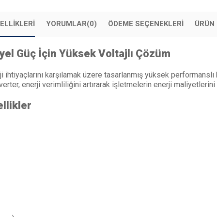
ELLIKLERI
YORUMLAR
(0)
ÖDEME SEÇENEKLERI
ÜRÜN 
yel Güç İçin Yüksek Voltajlı Çözüm
rji ihtiyaçlarını karşılamak üzere tasarlanmış yüksek performanslı 
rter, enerji verimliliğini artırarak işletmelerin enerji maliyetlerin
llikler