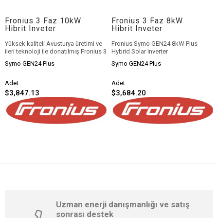
Fronius 3 Faz 10kW
Fronius 3 Faz 8kW
Hibrit Inveter
Hibrit Inveter
Yüksek kaliteli Avusturya üretimi ve
Fronius Symo GEN24 8kW Plus
ileri teknoloji ile donatılmış
Fronius 3
Hybrid Solar Inverter
Faz 10kW Hibrit İnverter
, hem
Milenerjieticaret'te.
Symo GEN24 Plus
Symo GEN24 Plus
şebekeye bağlı hem de batarya
destekli sistemlerde maksimum
verimlilik sunar. Gelişmiş MPPT
Adet
Adet
algoritması sayesinde güneş
$3,847.13
$3,684.20
enerjisinden elde edilen gücü en
etkili şekilde dönüştürür. 3 fazlı
yapısıyla ticari uygulamalarda
dengeli enerji dağılımı sağlar; aynı
zamanda uzaktan izleme ve akıllı
enerji yönetim sistemleriyle tam
kontrol sunar.
Mil Enerji’de KDV dahil yalnızca
₺154.800
fiyatla satışa sunulan bu
model, güvenilirlik, uzun ömür ve
sürdürülebilir enerji performansı
arayan profesyoneller için ideal bir
yatırımdır.
Uzman enerji danışmanlığı ve satış
sonrası destek