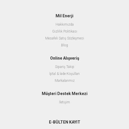
Mil Enerji
Hakkımızda
Gizlilik Politikası
Mesafeli Satış Sözleşmesi
Blog
Online Alışveriş
Sipariş Takip
İptal & İade Koşulları
Markalarımız
Müşteri Destek Merkezi
İletişim
E-BÜLTEN KAYIT