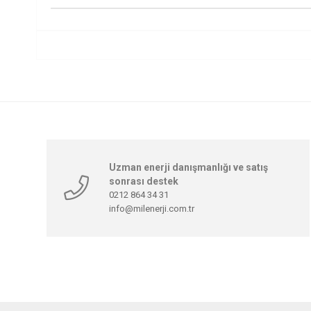
Uzman enerji danışmanlığı ve satış
sonrası destek
0212 864 34 31
info@milenerji.com.tr