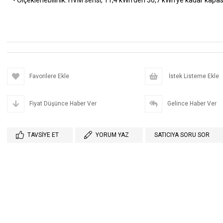
- Ölçeklenebilirlik: HVM serisi, 11,4 kWh'den 30,7 kWh'ye kadar kapas
Favorilere Ekle
İstek Listeme Ekle
Fiyat Düşünce Haber Ver
Gelince Haber Ver
TAVSIYE ET
YORUM YAZ
SATICIYA SORU SOR