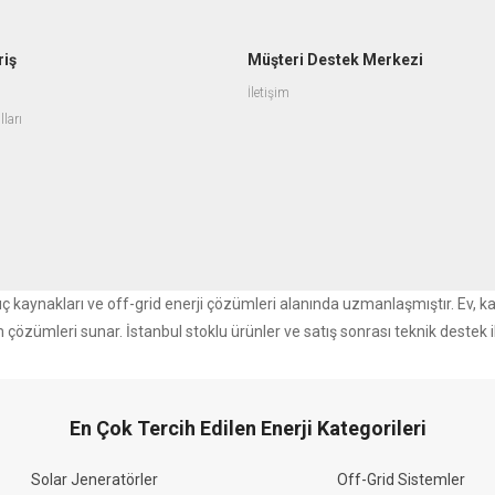
riş
Müşteri Destek Merkezi
İletişim
lları
r güç kaynakları ve off-grid enerji çözümleri alanında uzmanlaşmıştır. Ev, k
m çözümleri sunar. İstanbul stoklu ürünler ve satış sonrası teknik destek i
En Çok Tercih Edilen Enerji Kategorileri
Solar Jeneratörler
Off-Grid Sistemler