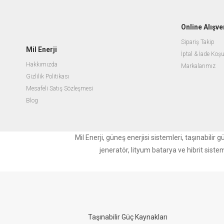
Online Alışve
Sipariş Takip
Mil Enerji
İptal & İade Koşu
Hakkımızda
Markalarımız
Gizlilik Politikası
Mesafeli Satış Sözleşmesi
Blog
Mil Enerji, güneş enerjisi sistemleri, taşınabili
jeneratör, lityum batarya ve hibrit siste
Taşınabilir Güç Kaynakları