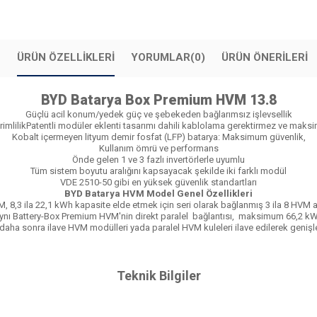
ÜRÜN ÖZELLIKLERI
YORUMLAR
(0)
ÜRÜN ÖNERILERI
BYD Batarya Box Premium HVM 13.8
​​​Güçlü acil konum/yedek güç ve şebekeden bağlarımsız işlevsellik
erimlilikPatentli modüler eklenti tasarımı dahili kablolama gerektirmez ve maksi
Kobalt içermeyen lityum demir fosfat (LFP) batarya: Maksimum güvenlik,
Kullanım ömrü ve performans
Önde gelen 1 ve 3 fazlı invertörlerle uyumlu
Tüm sistem boyutu aralığını kapsayacak şekilde iki farklı modül
VDE 2510-50 gibi en yüksek güvenlik standartları
BYD Batarya HVM Model Genel Özellikleri
, 8,3 ila 22,1 kWh kapasite elde etmek için seri olarak bağlanmış 3 ila 8 HVM
nı Battery-Box Premium HVM'nin direkt paralel bağlantısı, maksimum 66,2 kWh'l
daha sonra ilave HVM modülleri yada paralel HVM kuleleri ilave edilerek genişleti
Teknik Bilgiler