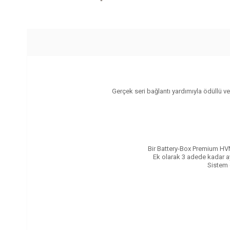
Gerçek seri bağlantı yardımıyla ödüllü v
Bir Battery-Box Premium HVM
Ek olarak 3 adede kadar ay
Sistem 