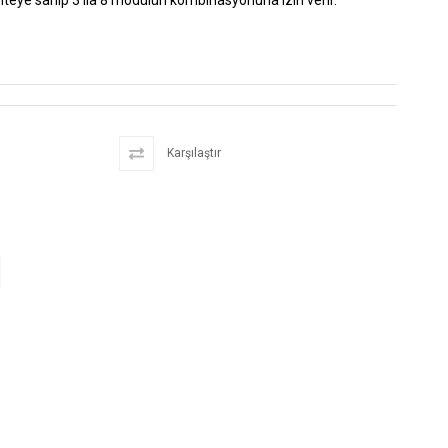
iteye sahip 3 ila 8 modülün kombinasyonuna izin verir.
Karşılaştır