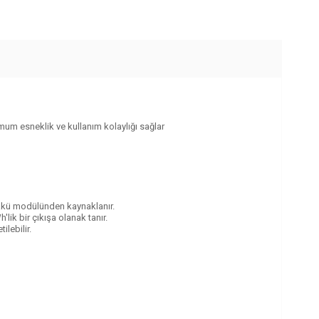
mum esneklik ve kullanım kolaylığı sağlar
 akü modülünden kaynaklanır.
ik bir çıkışa olanak tanır.
lebilir.