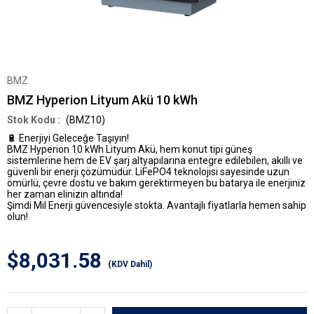
BMZ
BMZ Hyperion Lityum Akü 10 kWh
(BMZ10)
🔋
Enerjiyi Geleceğe Taşıyın!
BMZ Hyperion 10 kWh Lityum Akü
, hem konut tipi güneş
sistemlerine hem de EV şarj altyapılarına entegre edilebilen, akıllı ve
güvenli bir enerji çözümüdür. LiFePO4 teknolojisi sayesinde uzun
ömürlü, çevre dostu ve bakım gerektirmeyen bu batarya ile enerjiniz
her zaman elinizin altında!
Şimdi Mil Enerji güvencesiyle stokta. Avantajlı fiyatlarla hemen sahip
olun!
$8,031.58
(KDV Dahil)